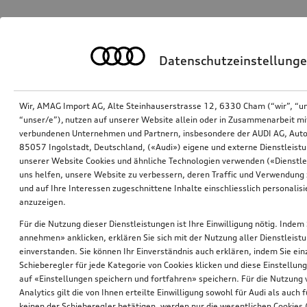
Datenschutzeinstellung
Wir, AMAG Import AG, Alte Steinhauserstrasse 12, 6330 Cham (“wir”, “u
“unser/e”), nutzen auf unserer Website allein oder in Zusammenarbeit mi
verbundenen Unternehmen und Partnern, insbesondere der AUDI AG, Auto
85057 Ingolstadt, Deutschland, («Audi») eigene und externe Dienstleistu
unserer Website Cookies und ähnliche Technologien verwenden («Dienstle
uns helfen, unsere Website zu verbessern, deren Traffic und Verwendung 
und auf Ihre Interessen zugeschnittene Inhalte einschliesslich personali
anzuzeigen.
Für die Nutzung dieser Dienstleistungen ist Ihre Einwilligung nötig. Indem 
annehmen» anklicken, erklären Sie sich mit der Nutzung aller Dienstleist
einverstanden. Sie können Ihr Einverständnis auch erklären, indem Sie ein
Schieberegler für jede Kategorie von Cookies klicken und diese Einstellun
auf «Einstellungen speichern und fortfahren» speichern. Für die Nutzung
Analytics gilt die von Ihnen erteilte Einwilligung sowohl für Audi als auch 
keinen der Schieberegler betätigen, werden nur die wesentlichen Cookies (