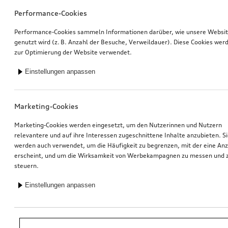
Performance-Cookies
Performance-Cookies sammeln Informationen darüber, wie unsere Websi
genutzt wird (z. B. Anzahl der Besuche, Verweildauer). Diese Cookies wer
zur Optimierung der Website verwendet.
Einstellungen anpassen
Marketing-Cookies
Marketing-Cookies werden eingesetzt, um den Nutzerinnen und Nutzern
relevantere und auf ihre Interessen zugeschnittene Inhalte anzubieten. S
werden auch verwendet, um die Häufigkeit zu begrenzen, mit der eine An
erscheint, und um die Wirksamkeit von Werbekampagnen zu messen und 
steuern.
Einstellungen anpassen
*Unverbindliche Preisempfehlung der Importeurin AMAG Import AG. Inkl.
gesetzlicher MwSt. Preise beim Audi Partner können abweichen; weitere
Kosten können durch Montage und notwendige Audi Original Teile