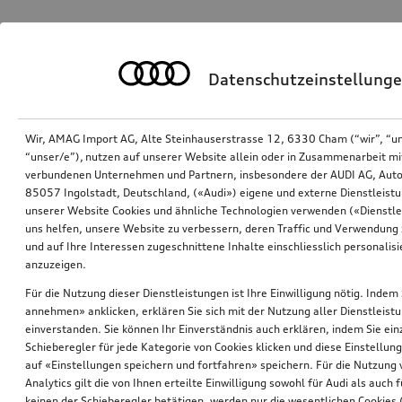
Datenschutzeinstellung
Wir, AMAG Import AG, Alte Steinhauserstrasse 12, 6330 Cham (“wir”, “u
“unser/e”), nutzen auf unserer Website allein oder in Zusammenarbeit mi
verbundenen Unternehmen und Partnern, insbesondere der AUDI AG, Auto
85057 Ingolstadt, Deutschland, («Audi») eigene und externe Dienstleistu
unserer Website Cookies und ähnliche Technologien verwenden («Dienstle
uns helfen, unsere Website zu verbessern, deren Traffic und Verwendung 
und auf Ihre Interessen zugeschnittene Inhalte einschliesslich personali
anzuzeigen.
Für die Nutzung dieser Dienstleistungen ist Ihre Einwilligung nötig. Indem 
annehmen» anklicken, erklären Sie sich mit der Nutzung aller Dienstleist
einverstanden. Sie können Ihr Einverständnis auch erklären, indem Sie ein
Schieberegler für jede Kategorie von Cookies klicken und diese Einstellun
auf «Einstellungen speichern und fortfahren» speichern. Für die Nutzung
Analytics gilt die von Ihnen erteilte Einwilligung sowohl für Audi als auch 
keinen der Schieberegler betätigen, werden nur die wesentlichen Cookies (