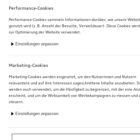
Performance-Cookies
Performance-Cookies sammeln Informationen darüber, wie unsere Websi
genutzt wird (z. B. Anzahl der Besuche, Verweildauer). Diese Cookies wer
zur Optimierung der Website verwendet.
Einstellungen anpassen
Marketing-Cookies
Marketing-Cookies werden eingesetzt, um den Nutzerinnen und Nutzern
relevantere und auf ihre Interessen zugeschnittene Inhalte anzubieten. S
werden auch verwendet, um die Häufigkeit zu begrenzen, mit der eine An
erscheint, und um die Wirksamkeit von Werbekampagnen zu messen und 
steuern.
Einstellungen anpassen
*Unverbindliche Preisempfehlung der Importeurin AMAG Import AG. Inkl.
gesetzlicher MwSt. Preise beim Audi Partner können abweichen; weitere
Kosten können durch Montage und notwendige Audi Original Teile