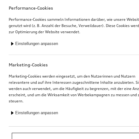
Performance-Cookies
Performance-Cookies sammeln Informationen darüber, wie unsere Websi
genutzt wird (z. B. Anzahl der Besuche, Verweildauer). Diese Cookies wer
zur Optimierung der Website verwendet.
Einstellungen anpassen
Marketing-Cookies
Marketing-Cookies werden eingesetzt, um den Nutzerinnen und Nutzern
relevantere und auf ihre Interessen zugeschnittene Inhalte anzubieten. S
werden auch verwendet, um die Häufigkeit zu begrenzen, mit der eine An
erscheint, und um die Wirksamkeit von Werbekampagnen zu messen und 
steuern.
Einstellungen anpassen
*Unverbindliche Preisempfehlung der Importeurin AMAG Import AG. Inkl.
gesetzlicher MwSt. Preise beim Audi Partner können abweichen; weitere
Kosten können durch Montage und notwendige Audi Original Teile