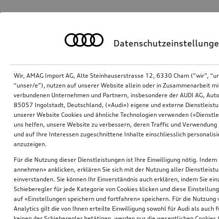
Datenschutzeinstellung
Wir, AMAG Import AG, Alte Steinhauserstrasse 12, 6330 Cham (“wir”, “u
“unser/e”), nutzen auf unserer Website allein oder in Zusammenarbeit mi
verbundenen Unternehmen und Partnern, insbesondere der AUDI AG, Auto
85057 Ingolstadt, Deutschland, («Audi») eigene und externe Dienstleistu
unserer Website Cookies und ähnliche Technologien verwenden («Dienstle
uns helfen, unsere Website zu verbessern, deren Traffic und Verwendung 
und auf Ihre Interessen zugeschnittene Inhalte einschliesslich personali
anzuzeigen.
Für die Nutzung dieser Dienstleistungen ist Ihre Einwilligung nötig. Indem 
annehmen» anklicken, erklären Sie sich mit der Nutzung aller Dienstleist
einverstanden. Sie können Ihr Einverständnis auch erklären, indem Sie ein
Schieberegler für jede Kategorie von Cookies klicken und diese Einstellun
auf «Einstellungen speichern und fortfahren» speichern. Für die Nutzung
Analytics gilt die von Ihnen erteilte Einwilligung sowohl für Audi als auch 
keinen der Schieberegler betätigen, werden nur die wesentlichen Cookies (