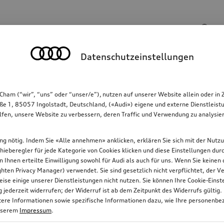
Suchbegriff
Datenschutzeinstellungen
Kommunikation
Familie
Komfort & Schutz
Cham (“wir”, “uns” oder “unser/e”), nutzen auf unserer Website allein oder
ße 1, 85057 Ingolstadt, Deutschland, («Audi») eigene und externe Dienstleistu
lfen, unsere Website zu verbessern, deren Traffic und Verwendung zu analysier
gung nötig. Indem Sie «Alle annehmen» anklicken, erklären Sie sich mit der Nutz
chieberegler für jede Kategorie von Cookies klicken und diese Einstellungen du
on Ihnen erteilte Einwilligung sowohl für Audi als auch für uns. Wenn Sie keine
ten Privacy Manager) verwendet. Sie sind gesetzlich nicht verpflichtet, der
ise einige unserer Dienstleistungen nicht nutzen. Sie können Ihre Cookie-Ein
jederzeit widerrufen; der Widerruf ist ab dem Zeitpunkt des Widerrufs gültig.
itere Informationen sowie spezifische Informationen dazu, wie Ihre personenbe
nserem
Impressum
.