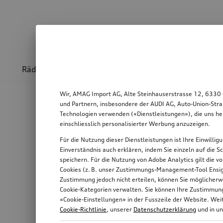
Räder & Felgen
Sport & Design
Transport
Wir, AMAG Import AG, Alte Steinhauserstrasse 12, 6330 
und Partnern, insbesondere der AUDI AG, Auto-Union-Stra
Technologien verwenden («Dienstleistungen»), die uns he
einschliesslich personalisierter Werbung anzuzeigen.
Für die Nutzung dieser Dienstleistungen ist Ihre Einwilli
Einverständnis auch erklären, indem Sie einzeln auf die S
speichern. Für die Nutzung von Adobe Analytics gilt die v
Cookies (z. B. unser Zustimmungs-Management-Tool Ensigh
Zustimmung jedoch nicht erteilen, können Sie möglicherwe
Cookie-Kategorien verwalten. Sie können Ihre Zustimmung 
«Cookie-Einstellungen» in der Fusszeile der Website. We
Cookie-Richtlinie
, unserer
Datenschutzerklärung
und in u