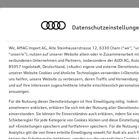
Datenschutzeinstellung
Wir, AMAG Import AG, Alte Steinhauserstrasse 12, 6330 Cham (“wir”, “u
“unser/e”), nutzen auf unserer Website allein oder in Zusammenarbeit mi
verbundenen Unternehmen und Partnern, insbesondere der AUDI AG, Auto
85057 Ingolstadt, Deutschland, («Audi») eigene und externe Dienstleistu
unserer Website Cookies und ähnliche Technologien verwenden («Dienstle
uns helfen, unsere Website zu verbessern, deren Traffic und Verwendung 
und auf Ihre Interessen zugeschnittene Inhalte einschliesslich personali
anzuzeigen.
Für die Nutzung dieser Dienstleistungen ist Ihre Einwilligung nötig. Indem 
annehmen» anklicken, erklären Sie sich mit der Nutzung aller Dienstleist
einverstanden. Sie können Ihr Einverständnis auch erklären, indem Sie ein
Schieberegler für jede Kategorie von Cookies klicken und diese Einstellun
auf «Einstellungen speichern und fortfahren» speichern. Für die Nutzung
Analytics gilt die von Ihnen erteilte Einwilligung sowohl für Audi als auch 
keinen der Schieberegler betätigen, werden nur die wesentlichen Cookies (