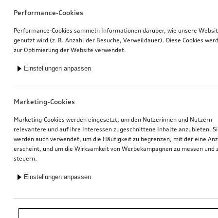
Performance-Cookies
Performance-Cookies sammeln Informationen darüber, wie unsere Websi
genutzt wird (z. B. Anzahl der Besuche, Verweildauer). Diese Cookies wer
zur Optimierung der Website verwendet.
Einstellungen anpassen
Marketing-Cookies
Marketing-Cookies werden eingesetzt, um den Nutzerinnen und Nutzern
relevantere und auf ihre Interessen zugeschnittene Inhalte anzubieten. S
werden auch verwendet, um die Häufigkeit zu begrenzen, mit der eine An
erscheint, und um die Wirksamkeit von Werbekampagnen zu messen und 
steuern.
Einstellungen anpassen
*Unverbindliche Preisempfehlung der Importeurin AMAG Import AG. Inkl.
gesetzlicher MwSt. Preise beim Audi Partner können abweichen; weitere
Kosten können durch Montage und notwendige Audi Original Teile