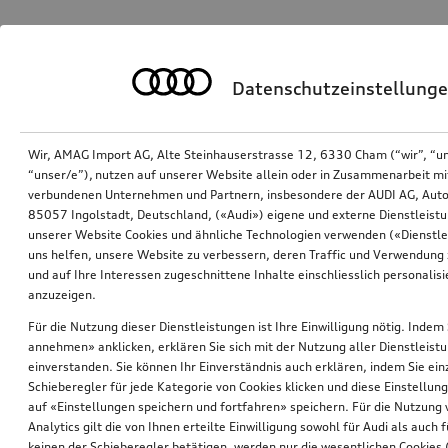
Datenschutzeinstellung
Wir, AMAG Import AG, Alte Steinhauserstrasse 12, 6330 Cham (“wir”, “u
“unser/e”), nutzen auf unserer Website allein oder in Zusammenarbeit mi
verbundenen Unternehmen und Partnern, insbesondere der AUDI AG, Auto
85057 Ingolstadt, Deutschland, («Audi») eigene und externe Dienstleistu
unserer Website Cookies und ähnliche Technologien verwenden («Dienstle
uns helfen, unsere Website zu verbessern, deren Traffic und Verwendung 
und auf Ihre Interessen zugeschnittene Inhalte einschliesslich personali
anzuzeigen.
Für die Nutzung dieser Dienstleistungen ist Ihre Einwilligung nötig. Indem 
annehmen» anklicken, erklären Sie sich mit der Nutzung aller Dienstleist
einverstanden. Sie können Ihr Einverständnis auch erklären, indem Sie ein
Schieberegler für jede Kategorie von Cookies klicken und diese Einstellun
auf «Einstellungen speichern und fortfahren» speichern. Für die Nutzung
Analytics gilt die von Ihnen erteilte Einwilligung sowohl für Audi als auch 
keinen der Schieberegler betätigen, werden nur die wesentlichen Cookies (