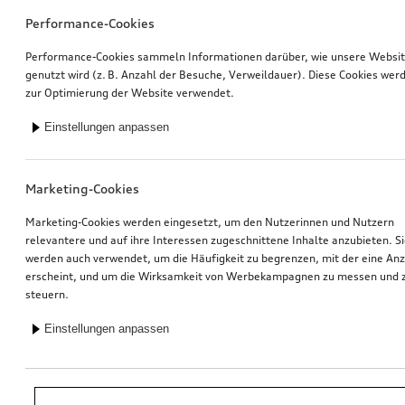
Performance-Cookies
Performance-Cookies sammeln Informationen darüber, wie unsere Websi
genutzt wird (z. B. Anzahl der Besuche, Verweildauer). Diese Cookies wer
zur Optimierung der Website verwendet.
Einstellungen anpassen
Marketing-Cookies
Marketing-Cookies werden eingesetzt, um den Nutzerinnen und Nutzern
relevantere und auf ihre Interessen zugeschnittene Inhalte anzubieten. S
werden auch verwendet, um die Häufigkeit zu begrenzen, mit der eine An
erscheint, und um die Wirksamkeit von Werbekampagnen zu messen und 
steuern.
Einstellungen anpassen
*Unverbindliche Preisempfehlung der Importeurin AMAG Import AG. Inkl.
gesetzlicher MwSt. Preise beim Audi Partner können abweichen; weitere
Kosten können durch Montage und notwendige Audi Original Teile