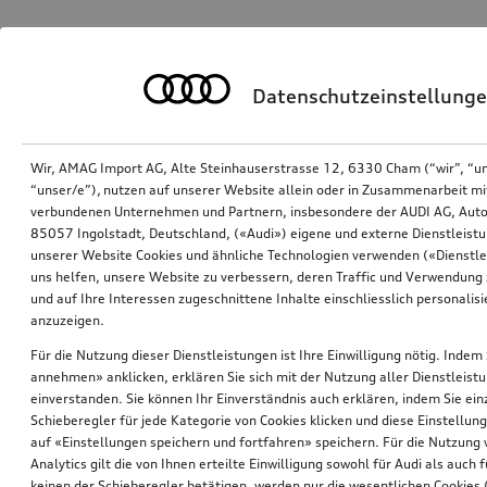
Datenschutzeinstellung
Wir, AMAG Import AG, Alte Steinhauserstrasse 12, 6330 Cham (“wir”, “u
“unser/e”), nutzen auf unserer Website allein oder in Zusammenarbeit mi
verbundenen Unternehmen und Partnern, insbesondere der AUDI AG, Auto
85057 Ingolstadt, Deutschland, («Audi») eigene und externe Dienstleistu
unserer Website Cookies und ähnliche Technologien verwenden («Dienstle
uns helfen, unsere Website zu verbessern, deren Traffic und Verwendung 
und auf Ihre Interessen zugeschnittene Inhalte einschliesslich personali
anzuzeigen.
Für die Nutzung dieser Dienstleistungen ist Ihre Einwilligung nötig. Indem 
annehmen» anklicken, erklären Sie sich mit der Nutzung aller Dienstleist
einverstanden. Sie können Ihr Einverständnis auch erklären, indem Sie ein
Schieberegler für jede Kategorie von Cookies klicken und diese Einstellun
auf «Einstellungen speichern und fortfahren» speichern. Für die Nutzung
Analytics gilt die von Ihnen erteilte Einwilligung sowohl für Audi als auch 
keinen der Schieberegler betätigen, werden nur die wesentlichen Cookies (