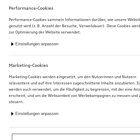
Performance-Cookies
Performance-Cookies sammeln Informationen darüber, wie unsere Websi
genutzt wird (z. B. Anzahl der Besuche, Verweildauer). Diese Cookies wer
zur Optimierung der Website verwendet.
Einstellungen anpassen
Marketing-Cookies
Marketing-Cookies werden eingesetzt, um den Nutzerinnen und Nutzern
relevantere und auf ihre Interessen zugeschnittene Inhalte anzubieten. S
werden auch verwendet, um die Häufigkeit zu begrenzen, mit der eine An
erscheint, und um die Wirksamkeit von Werbekampagnen zu messen und 
steuern.
Einstellungen anpassen
*Unverbindliche Preisempfehlung der Importeurin AMAG Import AG. Inkl.
gesetzlicher MwSt. Preise beim Audi Partner können abweichen; weitere
Kosten können durch Montage und notwendige Audi Original Teile