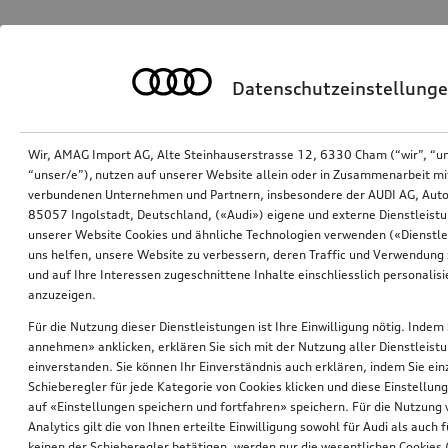
Datenschutzeinstellung
Wir, AMAG Import AG, Alte Steinhauserstrasse 12, 6330 Cham (“wir”, “u
“unser/e”), nutzen auf unserer Website allein oder in Zusammenarbeit mi
verbundenen Unternehmen und Partnern, insbesondere der AUDI AG, Auto
85057 Ingolstadt, Deutschland, («Audi») eigene und externe Dienstleistu
unserer Website Cookies und ähnliche Technologien verwenden («Dienstle
uns helfen, unsere Website zu verbessern, deren Traffic und Verwendung 
und auf Ihre Interessen zugeschnittene Inhalte einschliesslich personali
anzuzeigen.
Für die Nutzung dieser Dienstleistungen ist Ihre Einwilligung nötig. Indem 
annehmen» anklicken, erklären Sie sich mit der Nutzung aller Dienstleist
einverstanden. Sie können Ihr Einverständnis auch erklären, indem Sie ein
Schieberegler für jede Kategorie von Cookies klicken und diese Einstellun
auf «Einstellungen speichern und fortfahren» speichern. Für die Nutzung
Analytics gilt die von Ihnen erteilte Einwilligung sowohl für Audi als auch 
keinen der Schieberegler betätigen, werden nur die wesentlichen Cookies (