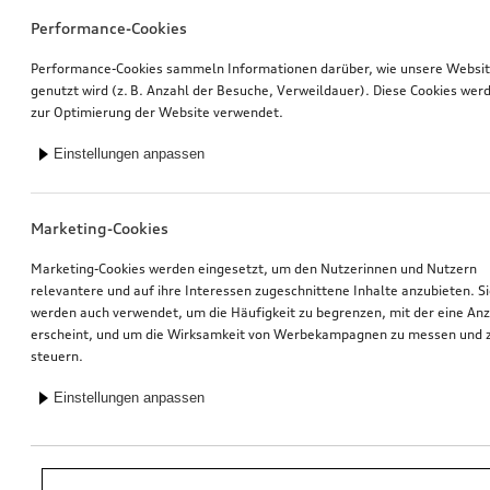
Performance-Cookies
Performance-Cookies sammeln Informationen darüber, wie unsere Websi
genutzt wird (z. B. Anzahl der Besuche, Verweildauer). Diese Cookies wer
zur Optimierung der Website verwendet.
Einstellungen anpassen
Marketing-Cookies
Marketing-Cookies werden eingesetzt, um den Nutzerinnen und Nutzern
relevantere und auf ihre Interessen zugeschnittene Inhalte anzubieten. S
werden auch verwendet, um die Häufigkeit zu begrenzen, mit der eine An
erscheint, und um die Wirksamkeit von Werbekampagnen zu messen und 
steuern.
Einstellungen anpassen
*Unverbindliche Preisempfehlung der Importeurin AMAG Import AG. Inkl.
gesetzlicher MwSt. Preise beim Audi Partner können abweichen; weitere
Kosten können durch Montage und notwendige Audi Original Teile