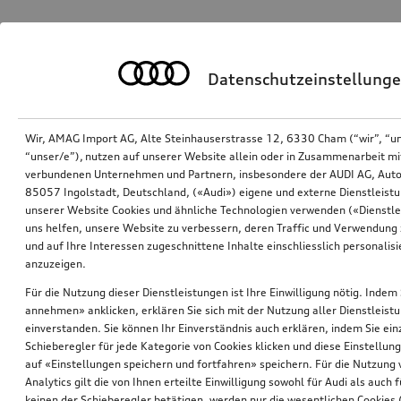
Datenschutzeinstellung
Wir, AMAG Import AG, Alte Steinhauserstrasse 12, 6330 Cham (“wir”, “u
“unser/e”), nutzen auf unserer Website allein oder in Zusammenarbeit mi
verbundenen Unternehmen und Partnern, insbesondere der AUDI AG, Auto
85057 Ingolstadt, Deutschland, («Audi») eigene und externe Dienstleistu
unserer Website Cookies und ähnliche Technologien verwenden («Dienstle
uns helfen, unsere Website zu verbessern, deren Traffic und Verwendung 
und auf Ihre Interessen zugeschnittene Inhalte einschliesslich personali
anzuzeigen.
Für die Nutzung dieser Dienstleistungen ist Ihre Einwilligung nötig. Indem 
annehmen» anklicken, erklären Sie sich mit der Nutzung aller Dienstleist
einverstanden. Sie können Ihr Einverständnis auch erklären, indem Sie ein
Schieberegler für jede Kategorie von Cookies klicken und diese Einstellun
auf «Einstellungen speichern und fortfahren» speichern. Für die Nutzung
Analytics gilt die von Ihnen erteilte Einwilligung sowohl für Audi als auch 
keinen der Schieberegler betätigen, werden nur die wesentlichen Cookies (