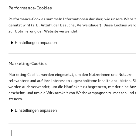
Performance-Cookies
Performance-Cookies sammeln Informationen darüber, wie unsere Websi
genutzt wird (z. B. Anzahl der Besuche, Verweildauer). Diese Cookies wer
zur Optimierung der Website verwendet.
Einstellungen anpassen
Marketing-Cookies
Marketing-Cookies werden eingesetzt, um den Nutzerinnen und Nutzern
relevantere und auf ihre Interessen zugeschnittene Inhalte anzubieten. S
werden auch verwendet, um die Häufigkeit zu begrenzen, mit der eine An
erscheint, und um die Wirksamkeit von Werbekampagnen zu messen und 
steuern.
Einstellungen anpassen
*Unverbindliche Preisempfehlung der Importeurin AMAG Import AG. Inkl.
gesetzlicher MwSt. Preise beim Audi Partner können abweichen; weitere
Kosten können durch Montage und notwendige Audi Original Teile