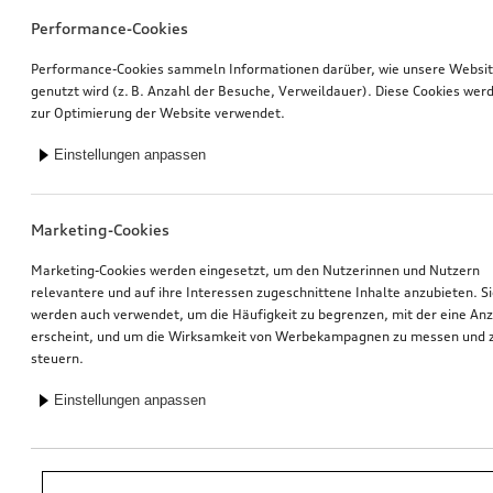
Performance-Cookies
Performance-Cookies sammeln Informationen darüber, wie unsere Websi
genutzt wird (z. B. Anzahl der Besuche, Verweildauer). Diese Cookies wer
zur Optimierung der Website verwendet.
Einstellungen anpassen
Marketing-Cookies
Marketing-Cookies werden eingesetzt, um den Nutzerinnen und Nutzern
relevantere und auf ihre Interessen zugeschnittene Inhalte anzubieten. S
werden auch verwendet, um die Häufigkeit zu begrenzen, mit der eine An
erscheint, und um die Wirksamkeit von Werbekampagnen zu messen und 
steuern.
Einstellungen anpassen
*Unverbindliche Preisempfehlung der Importeurin AMAG Import AG. Inkl.
gesetzlicher MwSt. Preise beim Audi Partner können abweichen; weitere
Kosten können durch Montage und notwendige Audi Original Teile