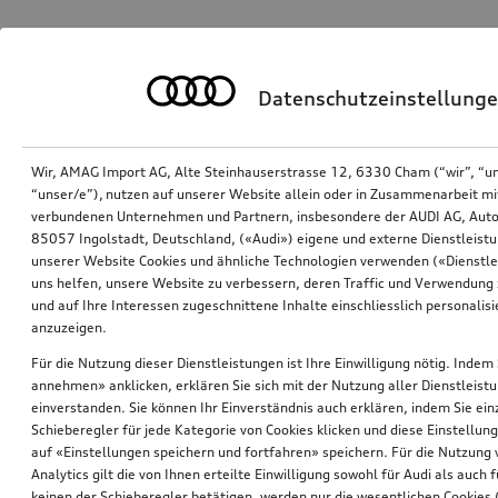
Datenschutzeinstellung
Wir, AMAG Import AG, Alte Steinhauserstrasse 12, 6330 Cham (“wir”, “u
“unser/e”), nutzen auf unserer Website allein oder in Zusammenarbeit mi
verbundenen Unternehmen und Partnern, insbesondere der AUDI AG, Auto
85057 Ingolstadt, Deutschland, («Audi») eigene und externe Dienstleistu
unserer Website Cookies und ähnliche Technologien verwenden («Dienstle
uns helfen, unsere Website zu verbessern, deren Traffic und Verwendung 
und auf Ihre Interessen zugeschnittene Inhalte einschliesslich personali
anzuzeigen.
Für die Nutzung dieser Dienstleistungen ist Ihre Einwilligung nötig. Indem 
annehmen» anklicken, erklären Sie sich mit der Nutzung aller Dienstleist
einverstanden. Sie können Ihr Einverständnis auch erklären, indem Sie ein
Schieberegler für jede Kategorie von Cookies klicken und diese Einstellun
auf «Einstellungen speichern und fortfahren» speichern. Für die Nutzung
Analytics gilt die von Ihnen erteilte Einwilligung sowohl für Audi als auch 
keinen der Schieberegler betätigen, werden nur die wesentlichen Cookies (