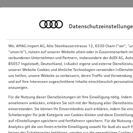
Datenschutzeinstellung
Wir, AMAG Import AG, Alte Steinhauserstrasse 12, 6330 Cham (“wir”, “u
“unser/e”), nutzen auf unserer Website allein oder in Zusammenarbeit mi
verbundenen Unternehmen und Partnern, insbesondere der AUDI AG, Auto
85057 Ingolstadt, Deutschland, («Audi») eigene und externe Dienstleistu
unserer Website Cookies und ähnliche Technologien verwenden («Dienstle
uns helfen, unsere Website zu verbessern, deren Traffic und Verwendung 
und auf Ihre Interessen zugeschnittene Inhalte einschliesslich personali
anzuzeigen.
Für die Nutzung dieser Dienstleistungen ist Ihre Einwilligung nötig. Indem 
annehmen» anklicken, erklären Sie sich mit der Nutzung aller Dienstleist
einverstanden. Sie können Ihr Einverständnis auch erklären, indem Sie ein
Schieberegler für jede Kategorie von Cookies klicken und diese Einstellun
auf «Einstellungen speichern und fortfahren» speichern. Für die Nutzung
Analytics gilt die von Ihnen erteilte Einwilligung sowohl für Audi als auch 
keinen der Schieberegler betätigen, werden nur die wesentlichen Cookies (