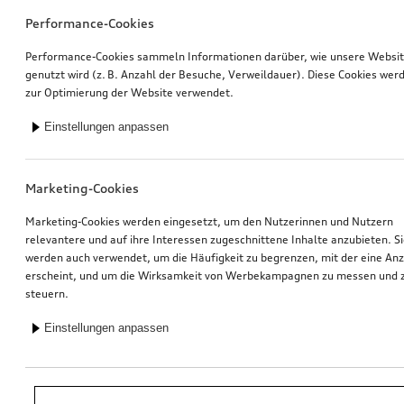
Performance-Cookies
Performance-Cookies sammeln Informationen darüber, wie unsere Websi
genutzt wird (z. B. Anzahl der Besuche, Verweildauer). Diese Cookies wer
zur Optimierung der Website verwendet.
Einstellungen anpassen
Marketing-Cookies
Marketing-Cookies werden eingesetzt, um den Nutzerinnen und Nutzern
relevantere und auf ihre Interessen zugeschnittene Inhalte anzubieten. S
werden auch verwendet, um die Häufigkeit zu begrenzen, mit der eine An
erscheint, und um die Wirksamkeit von Werbekampagnen zu messen und 
steuern.
Einstellungen anpassen
*Unverbindliche Preisempfehlung der Importeurin AMAG Import AG. Inkl.
gesetzlicher MwSt. Preise beim Audi Partner können abweichen; weitere
Kosten können durch Montage und notwendige Audi Original Teile