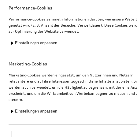
Performance-Cookies
Performance-Cookies sammeln Informationen darüber, wie unsere Websi
genutzt wird (z. B. Anzahl der Besuche, Verweildauer). Diese Cookies wer
zur Optimierung der Website verwendet.
Einstellungen anpassen
Marketing-Cookies
Marketing-Cookies werden eingesetzt, um den Nutzerinnen und Nutzern
relevantere und auf ihre Interessen zugeschnittene Inhalte anzubieten. S
werden auch verwendet, um die Häufigkeit zu begrenzen, mit der eine An
erscheint, und um die Wirksamkeit von Werbekampagnen zu messen und 
steuern.
Einstellungen anpassen
*Unverbindliche Preisempfehlung der Importeurin AMAG Import AG. Inkl.
gesetzlicher MwSt. Preise beim Audi Partner können abweichen; weitere
Kosten können durch Montage und notwendige Audi Original Teile