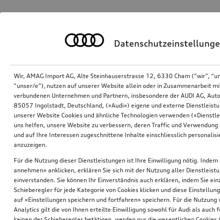
Datenschutzeinstellung
Wir, AMAG Import AG, Alte Steinhauserstrasse 12, 6330 Cham (“wir”, “u
“unser/e”), nutzen auf unserer Website allein oder in Zusammenarbeit mi
verbundenen Unternehmen und Partnern, insbesondere der AUDI AG, Auto
85057 Ingolstadt, Deutschland, («Audi») eigene und externe Dienstleistu
unserer Website Cookies und ähnliche Technologien verwenden («Dienstle
uns helfen, unsere Website zu verbessern, deren Traffic und Verwendung 
und auf Ihre Interessen zugeschnittene Inhalte einschliesslich personali
anzuzeigen.
Für die Nutzung dieser Dienstleistungen ist Ihre Einwilligung nötig. Indem 
annehmen» anklicken, erklären Sie sich mit der Nutzung aller Dienstleist
einverstanden. Sie können Ihr Einverständnis auch erklären, indem Sie ein
Schieberegler für jede Kategorie von Cookies klicken und diese Einstellun
auf «Einstellungen speichern und fortfahren» speichern. Für die Nutzung
Analytics gilt die von Ihnen erteilte Einwilligung sowohl für Audi als auch 
keinen der Schieberegler betätigen, werden nur die wesentlichen Cookies (