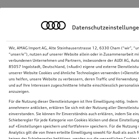
Datenschutzeinstellung
Wir, AMAG Import AG, Alte Steinhauserstrasse 12, 6330 Cham (“wir”, “u
“unser/e”), nutzen auf unserer Website allein oder in Zusammenarbeit mi
verbundenen Unternehmen und Partnern, insbesondere der AUDI AG, Auto
85057 Ingolstadt, Deutschland, («Audi») eigene und externe Dienstleistu
unserer Website Cookies und ähnliche Technologien verwenden («Dienstle
uns helfen, unsere Website zu verbessern, deren Traffic und Verwendung 
und auf Ihre Interessen zugeschnittene Inhalte einschliesslich personali
anzuzeigen.
Für die Nutzung dieser Dienstleistungen ist Ihre Einwilligung nötig. Indem 
annehmen» anklicken, erklären Sie sich mit der Nutzung aller Dienstleist
einverstanden. Sie können Ihr Einverständnis auch erklären, indem Sie ein
Schieberegler für jede Kategorie von Cookies klicken und diese Einstellun
auf «Einstellungen speichern und fortfahren» speichern. Für die Nutzung
Analytics gilt die von Ihnen erteilte Einwilligung sowohl für Audi als auch 
keinen der Schieberegler betätigen, werden nur die wesentlichen Cookies (