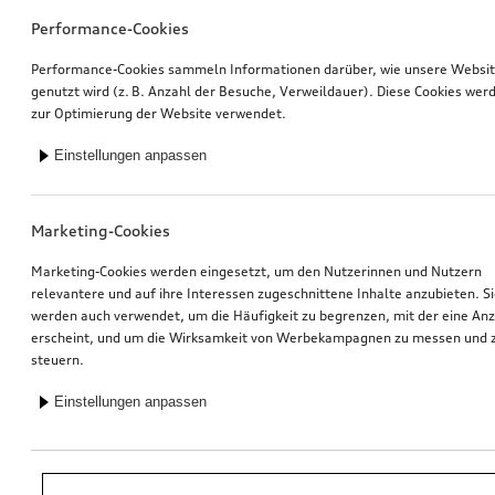
Performance-Cookies
Performance-Cookies sammeln Informationen darüber, wie unsere Websi
genutzt wird (z. B. Anzahl der Besuche, Verweildauer). Diese Cookies wer
zur Optimierung der Website verwendet.
Einstellungen anpassen
Marketing-Cookies
Marketing-Cookies werden eingesetzt, um den Nutzerinnen und Nutzern
relevantere und auf ihre Interessen zugeschnittene Inhalte anzubieten. S
werden auch verwendet, um die Häufigkeit zu begrenzen, mit der eine An
erscheint, und um die Wirksamkeit von Werbekampagnen zu messen und 
steuern.
Einstellungen anpassen
*Unverbindliche Preisempfehlung der Importeurin AMAG Import AG. Inkl.
gesetzlicher MwSt. Preise beim Audi Partner können abweichen; weitere
Kosten können durch Montage und notwendige Audi Original Teile