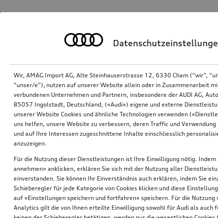
Datenschutzeinstellung
Wir, AMAG Import AG, Alte Steinhauserstrasse 12, 6330 Cham (“wir”, “u
“unser/e”), nutzen auf unserer Website allein oder in Zusammenarbeit mi
verbundenen Unternehmen und Partnern, insbesondere der AUDI AG, Auto
85057 Ingolstadt, Deutschland, («Audi») eigene und externe Dienstleistu
unserer Website Cookies und ähnliche Technologien verwenden («Dienstle
uns helfen, unsere Website zu verbessern, deren Traffic und Verwendung 
und auf Ihre Interessen zugeschnittene Inhalte einschliesslich personali
anzuzeigen.
Für die Nutzung dieser Dienstleistungen ist Ihre Einwilligung nötig. Indem 
annehmen» anklicken, erklären Sie sich mit der Nutzung aller Dienstleist
einverstanden. Sie können Ihr Einverständnis auch erklären, indem Sie ein
Schieberegler für jede Kategorie von Cookies klicken und diese Einstellun
auf «Einstellungen speichern und fortfahren» speichern. Für die Nutzung
Analytics gilt die von Ihnen erteilte Einwilligung sowohl für Audi als auch 
keinen der Schieberegler betätigen, werden nur die wesentlichen Cookies (