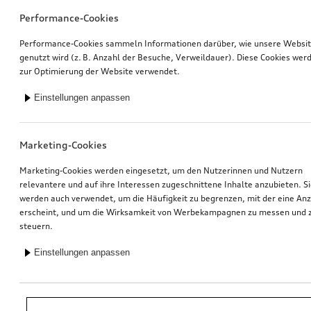
Performance-Cookies
Performance-Cookies sammeln Informationen darüber, wie unsere Websi
genutzt wird (z. B. Anzahl der Besuche, Verweildauer). Diese Cookies wer
zur Optimierung der Website verwendet.
Einstellungen anpassen
Marketing-Cookies
Marketing-Cookies werden eingesetzt, um den Nutzerinnen und Nutzern
relevantere und auf ihre Interessen zugeschnittene Inhalte anzubieten. S
werden auch verwendet, um die Häufigkeit zu begrenzen, mit der eine An
erscheint, und um die Wirksamkeit von Werbekampagnen zu messen und 
steuern.
Einstellungen anpassen
*Unverbindliche Preisempfehlung der Importeurin AMAG Import AG. Inkl.
gesetzlicher MwSt. Preise beim Audi Partner können abweichen; weitere
Kosten können durch Montage und notwendige Audi Original Teile