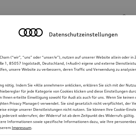
Suchbegriff
Datenschutzeinstellungen
Kommunikation
Familie
Komfort & Schutz
Cham (“wir”, “uns” oder “unser/e”), nutzen auf unserer Website allein oder
ße 1, 85057 Ingolstadt, Deutschland, («Audi») eigene und externe Dienstleistu
lfen, unsere Website zu verbessern, deren Traffic und Verwendung zu analysier
gung nötig. Indem Sie «Alle annehmen» anklicken, erklären Sie sich mit der Nutz
chieberegler für jede Kategorie von Cookies klicken und diese Einstellungen du
on Ihnen erteilte Einwilligung sowohl für Audi als auch für uns. Wenn Sie keine
ten Privacy Manager) verwendet. Sie sind gesetzlich nicht verpflichtet, der
ise einige unserer Dienstleistungen nicht nutzen. Sie können Ihre Cookie-Ein
jederzeit widerrufen; der Widerruf ist ab dem Zeitpunkt des Widerrufs gültig.
itere Informationen sowie spezifische Informationen dazu, wie Ihre personenbe
nserem
Impressum
.