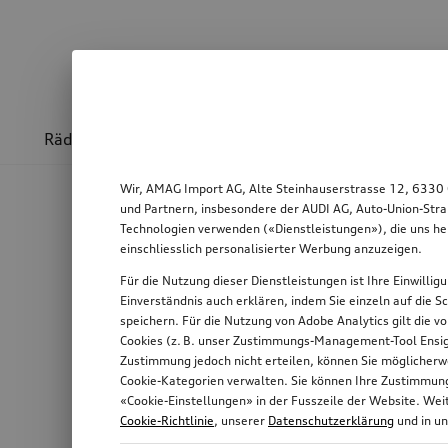
Räder & Felgen
Sport & Design
Transport
Wir, AMAG Import AG, Alte Steinhauserstrasse 12, 6330 
und Partnern, insbesondere der AUDI AG, Auto-Union-Stra
Technologien verwenden («Dienstleistungen»), die uns he
einschliesslich personalisierter Werbung anzuzeigen.
Für die Nutzung dieser Dienstleistungen ist Ihre Einwilli
Einverständnis auch erklären, indem Sie einzeln auf die S
speichern. Für die Nutzung von Adobe Analytics gilt die v
Cookies (z. B. unser Zustimmungs-Management-Tool Ensigh
Zustimmung jedoch nicht erteilen, können Sie möglicherwe
Cookie-Kategorien verwalten. Sie können Ihre Zustimmung 
«Cookie-Einstellungen» in der Fusszeile der Website. We
Cookie-Richtlinie
, unserer
Datenschutzerklärung
und in u