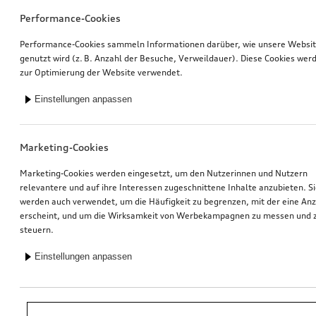
Performance-Cookies
Performance-Cookies sammeln Informationen darüber, wie unsere Websi
genutzt wird (z. B. Anzahl der Besuche, Verweildauer). Diese Cookies wer
zur Optimierung der Website verwendet.
Einstellungen anpassen
Marketing-Cookies
Marketing-Cookies werden eingesetzt, um den Nutzerinnen und Nutzern
relevantere und auf ihre Interessen zugeschnittene Inhalte anzubieten. S
werden auch verwendet, um die Häufigkeit zu begrenzen, mit der eine An
erscheint, und um die Wirksamkeit von Werbekampagnen zu messen und 
steuern.
Einstellungen anpassen
*Unverbindliche Preisempfehlung der Importeurin AMAG Import AG. Inkl.
gesetzlicher MwSt. Preise beim Audi Partner können abweichen; weitere
Kosten können durch Montage und notwendige Audi Original Teile