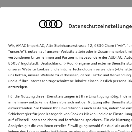
Datenschutzeinstellung
Wir, AMAG Import AG, Alte Steinhauserstrasse 12, 6330 Cham (“wir”, “u
“unser/e”), nutzen auf unserer Website allein oder in Zusammenarbeit mi
verbundenen Unternehmen und Partnern, insbesondere der AUDI AG, Auto
85057 Ingolstadt, Deutschland, («Audi») eigene und externe Dienstleistu
unserer Website Cookies und ähnliche Technologien verwenden («Dienstle
uns helfen, unsere Website zu verbessern, deren Traffic und Verwendung 
und auf Ihre Interessen zugeschnittene Inhalte einschliesslich personali
anzuzeigen.
Für die Nutzung dieser Dienstleistungen ist Ihre Einwilligung nötig. Indem 
annehmen» anklicken, erklären Sie sich mit der Nutzung aller Dienstleist
einverstanden. Sie können Ihr Einverständnis auch erklären, indem Sie ein
Schieberegler für jede Kategorie von Cookies klicken und diese Einstellun
auf «Einstellungen speichern und fortfahren» speichern. Für die Nutzung
Analytics gilt die von Ihnen erteilte Einwilligung sowohl für Audi als auch 
keinen der Schieberegler betätigen, werden nur die wesentlichen Cookies (