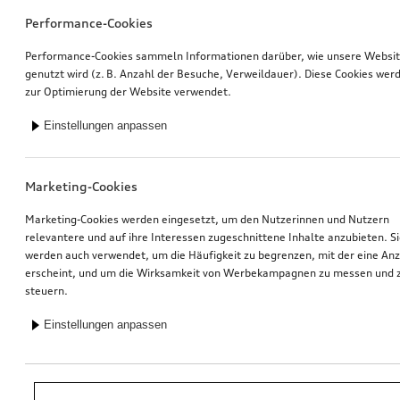
Performance-Cookies
Performance-Cookies sammeln Informationen darüber, wie unsere Websi
genutzt wird (z. B. Anzahl der Besuche, Verweildauer). Diese Cookies wer
zur Optimierung der Website verwendet.
Einstellungen anpassen
Marketing-Cookies
Marketing-Cookies werden eingesetzt, um den Nutzerinnen und Nutzern
relevantere und auf ihre Interessen zugeschnittene Inhalte anzubieten. S
werden auch verwendet, um die Häufigkeit zu begrenzen, mit der eine An
erscheint, und um die Wirksamkeit von Werbekampagnen zu messen und 
steuern.
Einstellungen anpassen
*Unverbindliche Preisempfehlung der Importeurin AMAG Import AG. Inkl.
gesetzlicher MwSt. Preise beim Audi Partner können abweichen; weitere
Kosten können durch Montage und notwendige Audi Original Teile