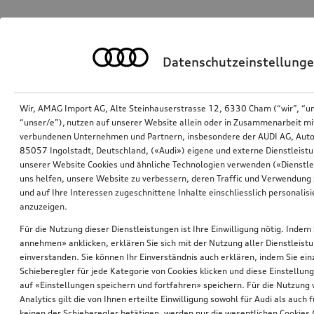
Datenschutzeinstellung
Wir, AMAG Import AG, Alte Steinhauserstrasse 12, 6330 Cham (“wir”, “u
“unser/e”), nutzen auf unserer Website allein oder in Zusammenarbeit mi
verbundenen Unternehmen und Partnern, insbesondere der AUDI AG, Auto
85057 Ingolstadt, Deutschland, («Audi») eigene und externe Dienstleistu
unserer Website Cookies und ähnliche Technologien verwenden («Dienstle
uns helfen, unsere Website zu verbessern, deren Traffic und Verwendung 
und auf Ihre Interessen zugeschnittene Inhalte einschliesslich personali
anzuzeigen.
Für die Nutzung dieser Dienstleistungen ist Ihre Einwilligung nötig. Indem 
annehmen» anklicken, erklären Sie sich mit der Nutzung aller Dienstleist
einverstanden. Sie können Ihr Einverständnis auch erklären, indem Sie ein
Schieberegler für jede Kategorie von Cookies klicken und diese Einstellun
auf «Einstellungen speichern und fortfahren» speichern. Für die Nutzung
Analytics gilt die von Ihnen erteilte Einwilligung sowohl für Audi als auch 
keinen der Schieberegler betätigen, werden nur die wesentlichen Cookies (