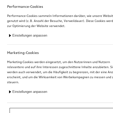
Performance-Cookies
Performance-Cookies sammeln Informationen darüber, wie unsere Websi
genutzt wird (z. B. Anzahl der Besuche, Verweildauer). Diese Cookies wer
zur Optimierung der Website verwendet.
Einstellungen anpassen
Marketing-Cookies
Marketing-Cookies werden eingesetzt, um den Nutzerinnen und Nutzern
relevantere und auf ihre Interessen zugeschnittene Inhalte anzubieten. S
werden auch verwendet, um die Häufigkeit zu begrenzen, mit der eine An
erscheint, und um die Wirksamkeit von Werbekampagnen zu messen und 
steuern.
Einstellungen anpassen
*Unverbindliche Preisempfehlung der Importeurin AMAG Import AG. Inkl.
gesetzlicher MwSt. Preise beim Audi Partner können abweichen; weitere
Kosten können durch Montage und notwendige Audi Original Teile