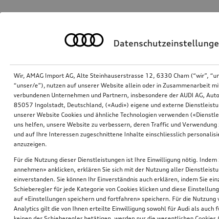
Datenschutzeinstellung
Wir, AMAG Import AG, Alte Steinhauserstrasse 12, 6330 Cham (“wir”, “u
“unser/e”), nutzen auf unserer Website allein oder in Zusammenarbeit mi
verbundenen Unternehmen und Partnern, insbesondere der AUDI AG, Auto
85057 Ingolstadt, Deutschland, («Audi») eigene und externe Dienstleistu
unserer Website Cookies und ähnliche Technologien verwenden («Dienstle
uns helfen, unsere Website zu verbessern, deren Traffic und Verwendung 
und auf Ihre Interessen zugeschnittene Inhalte einschliesslich personali
anzuzeigen.
Für die Nutzung dieser Dienstleistungen ist Ihre Einwilligung nötig. Indem 
annehmen» anklicken, erklären Sie sich mit der Nutzung aller Dienstleist
einverstanden. Sie können Ihr Einverständnis auch erklären, indem Sie ein
Schieberegler für jede Kategorie von Cookies klicken und diese Einstellun
auf «Einstellungen speichern und fortfahren» speichern. Für die Nutzung
Analytics gilt die von Ihnen erteilte Einwilligung sowohl für Audi als auch 
keinen der Schieberegler betätigen, werden nur die wesentlichen Cookies (