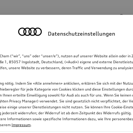
Suchbegriff
Datenschutzeinstellungen
Kommunikation
Familie
Komfort & Schutz
Cham (“wir”, “uns” oder “unser/e”), nutzen auf unserer Website allein oder
ße 1, 85057 Ingolstadt, Deutschland, («Audi») eigene und externe Dienstleistu
lfen, unsere Website zu verbessern, deren Traffic und Verwendung zu analysier
gung nötig. Indem Sie «Alle annehmen» anklicken, erklären Sie sich mit der Nutz
chieberegler für jede Kategorie von Cookies klicken und diese Einstellungen du
on Ihnen erteilte Einwilligung sowohl für Audi als auch für uns. Wenn Sie keine
ten Privacy Manager) verwendet. Sie sind gesetzlich nicht verpflichtet, der
ise einige unserer Dienstleistungen nicht nutzen. Sie können Ihre Cookie-Ein
jederzeit widerrufen; der Widerruf ist ab dem Zeitpunkt des Widerrufs gültig.
itere Informationen sowie spezifische Informationen dazu, wie Ihre personenbe
nserem
Impressum
.