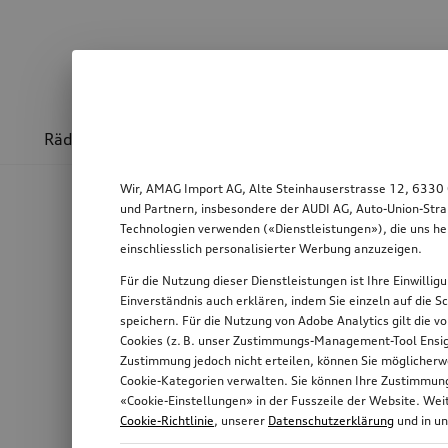
Räder & Felgen
Sport & Design
Transport
Wir, AMAG Import AG, Alte Steinhauserstrasse 12, 6330 
und Partnern, insbesondere der AUDI AG, Auto-Union-Stra
Technologien verwenden («Dienstleistungen»), die uns he
einschliesslich personalisierter Werbung anzuzeigen.
Für die Nutzung dieser Dienstleistungen ist Ihre Einwilli
Einverständnis auch erklären, indem Sie einzeln auf die S
speichern. Für die Nutzung von Adobe Analytics gilt die v
Cookies (z. B. unser Zustimmungs-Management-Tool Ensigh
Zustimmung jedoch nicht erteilen, können Sie möglicherwe
Cookie-Kategorien verwalten. Sie können Ihre Zustimmung 
«Cookie-Einstellungen» in der Fusszeile der Website. We
Cookie-Richtlinie
, unserer
Datenschutzerklärung
und in u