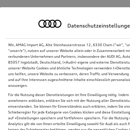
Datenschutzeinstellung
Wir, AMAG Import AG, Alte Steinhauserstrasse 12, 6330 Cham (“wir”, “u
“unser/e”), nutzen auf unserer Website allein oder in Zusammenarbeit mi
verbundenen Unternehmen und Partnern, insbesondere der AUDI AG, Auto
85057 Ingolstadt, Deutschland, («Audi») eigene und externe Dienstleistu
unserer Website Cookies und ähnliche Technologien verwenden («Dienstle
uns helfen, unsere Website zu verbessern, deren Traffic und Verwendung 
und auf Ihre Interessen zugeschnittene Inhalte einschliesslich personali
anzuzeigen.
Für die Nutzung dieser Dienstleistungen ist Ihre Einwilligung nötig. Indem 
annehmen» anklicken, erklären Sie sich mit der Nutzung aller Dienstleist
einverstanden. Sie können Ihr Einverständnis auch erklären, indem Sie ein
Schieberegler für jede Kategorie von Cookies klicken und diese Einstellun
auf «Einstellungen speichern und fortfahren» speichern. Für die Nutzung
Analytics gilt die von Ihnen erteilte Einwilligung sowohl für Audi als auch 
keinen der Schieberegler betätigen, werden nur die wesentlichen Cookies (