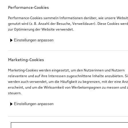
Performance-Cookies
Performance-Cookies sammeln Informationen darüber, wie unsere Websi
genutzt wird (z. B. Anzahl der Besuche, Verweildauer). Diese Cookies wer
zur Optimierung der Website verwendet.
Einstellungen anpassen
Marketing-Cookies
Marketing-Cookies werden eingesetzt, um den Nutzerinnen und Nutzern
relevantere und auf ihre Interessen zugeschnittene Inhalte anzubieten. S
werden auch verwendet, um die Häufigkeit zu begrenzen, mit der eine An
erscheint, und um die Wirksamkeit von Werbekampagnen zu messen und 
steuern.
Einstellungen anpassen
*Unverbindliche Preisempfehlung der Importeurin AMAG Import AG. Inkl.
gesetzlicher MwSt. Preise beim Audi Partner können abweichen; weitere
Kosten können durch Montage und notwendige Audi Original Teile