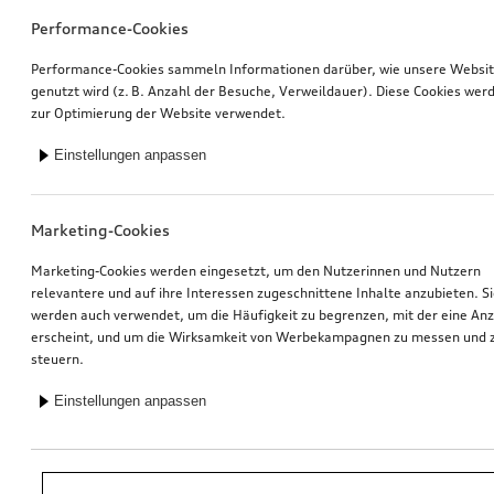
Performance-Cookies
Performance-Cookies sammeln Informationen darüber, wie unsere Websi
genutzt wird (z. B. Anzahl der Besuche, Verweildauer). Diese Cookies wer
zur Optimierung der Website verwendet.
Einstellungen anpassen
Marketing-Cookies
Marketing-Cookies werden eingesetzt, um den Nutzerinnen und Nutzern
relevantere und auf ihre Interessen zugeschnittene Inhalte anzubieten. S
werden auch verwendet, um die Häufigkeit zu begrenzen, mit der eine An
erscheint, und um die Wirksamkeit von Werbekampagnen zu messen und 
steuern.
Einstellungen anpassen
*Unverbindliche Preisempfehlung der Importeurin AMAG Import AG. Inkl.
gesetzlicher MwSt. Preise beim Audi Partner können abweichen; weitere
Kosten können durch Montage und notwendige Audi Original Teile