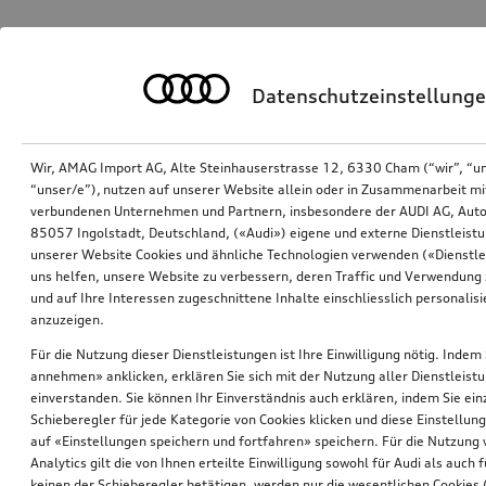
Datenschutzeinstellung
Wir, AMAG Import AG, Alte Steinhauserstrasse 12, 6330 Cham (“wir”, “u
“unser/e”), nutzen auf unserer Website allein oder in Zusammenarbeit mi
verbundenen Unternehmen und Partnern, insbesondere der AUDI AG, Auto
85057 Ingolstadt, Deutschland, («Audi») eigene und externe Dienstleistu
unserer Website Cookies und ähnliche Technologien verwenden («Dienstle
uns helfen, unsere Website zu verbessern, deren Traffic und Verwendung 
und auf Ihre Interessen zugeschnittene Inhalte einschliesslich personali
anzuzeigen.
Für die Nutzung dieser Dienstleistungen ist Ihre Einwilligung nötig. Indem 
annehmen» anklicken, erklären Sie sich mit der Nutzung aller Dienstleist
einverstanden. Sie können Ihr Einverständnis auch erklären, indem Sie ein
Schieberegler für jede Kategorie von Cookies klicken und diese Einstellun
auf «Einstellungen speichern und fortfahren» speichern. Für die Nutzung
Analytics gilt die von Ihnen erteilte Einwilligung sowohl für Audi als auch 
keinen der Schieberegler betätigen, werden nur die wesentlichen Cookies (