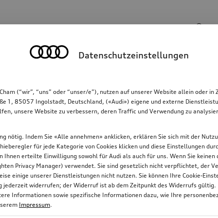
Suchbegriff
Datenschutzeinstellungen
Kommunikation
Familie
Komfort & Schutz
Cham (“wir”, “uns” oder “unser/e”), nutzen auf unserer Website allein oder
ße 1, 85057 Ingolstadt, Deutschland, («Audi») eigene und externe Dienstleistu
lfen, unsere Website zu verbessern, deren Traffic und Verwendung zu analysier
gung nötig. Indem Sie «Alle annehmen» anklicken, erklären Sie sich mit der Nutz
chieberegler für jede Kategorie von Cookies klicken und diese Einstellungen du
on Ihnen erteilte Einwilligung sowohl für Audi als auch für uns. Wenn Sie keine
ten Privacy Manager) verwendet. Sie sind gesetzlich nicht verpflichtet, der
ise einige unserer Dienstleistungen nicht nutzen. Sie können Ihre Cookie-Ein
jederzeit widerrufen; der Widerruf ist ab dem Zeitpunkt des Widerrufs gültig.
itere Informationen sowie spezifische Informationen dazu, wie Ihre personenbe
nserem
Impressum
.