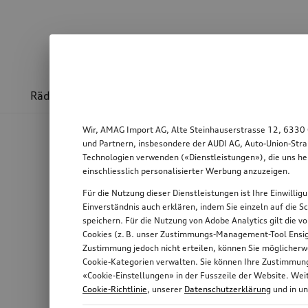
Räder & Felgen
Sport & Design
Transport
Wir, AMAG Import AG, Alte Steinhauserstrasse 12, 6330 
und Partnern, insbesondere der AUDI AG, Auto-Union-Stra
Technologien verwenden («Dienstleistungen»), die uns he
einschliesslich personalisierter Werbung anzuzeigen.
Für die Nutzung dieser Dienstleistungen ist Ihre Einwilli
Einverständnis auch erklären, indem Sie einzeln auf die S
speichern. Für die Nutzung von Adobe Analytics gilt die v
Cookies (z. B. unser Zustimmungs-Management-Tool Ensigh
Zustimmung jedoch nicht erteilen, können Sie möglicherwe
Cookie-Kategorien verwalten. Sie können Ihre Zustimmung 
«Cookie-Einstellungen» in der Fusszeile der Website. We
Cookie-Richtlinie
, unserer
Datenschutzerklärung
und in u