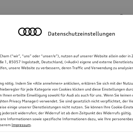
Suchbegriff
Datenschutzeinstellungen
Kommunikation
Familie
Komfort & Schutz
Cham (“wir”, “uns” oder “unser/e”), nutzen auf unserer Website allein oder
ße 1, 85057 Ingolstadt, Deutschland, («Audi») eigene und externe Dienstleistu
lfen, unsere Website zu verbessern, deren Traffic und Verwendung zu analysier
gung nötig. Indem Sie «Alle annehmen» anklicken, erklären Sie sich mit der Nutz
chieberegler für jede Kategorie von Cookies klicken und diese Einstellungen du
on Ihnen erteilte Einwilligung sowohl für Audi als auch für uns. Wenn Sie keine
ten Privacy Manager) verwendet. Sie sind gesetzlich nicht verpflichtet, der
ise einige unserer Dienstleistungen nicht nutzen. Sie können Ihre Cookie-Ein
jederzeit widerrufen; der Widerruf ist ab dem Zeitpunkt des Widerrufs gültig.
itere Informationen sowie spezifische Informationen dazu, wie Ihre personenbe
nserem
Impressum
.