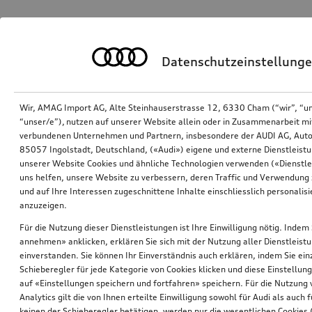
Datenschutzeinstellung
Wir, AMAG Import AG, Alte Steinhauserstrasse 12, 6330 Cham (“wir”, “u
“unser/e”), nutzen auf unserer Website allein oder in Zusammenarbeit mi
verbundenen Unternehmen und Partnern, insbesondere der AUDI AG, Auto
85057 Ingolstadt, Deutschland, («Audi») eigene und externe Dienstleistu
unserer Website Cookies und ähnliche Technologien verwenden («Dienstle
uns helfen, unsere Website zu verbessern, deren Traffic und Verwendung 
und auf Ihre Interessen zugeschnittene Inhalte einschliesslich personali
anzuzeigen.
Für die Nutzung dieser Dienstleistungen ist Ihre Einwilligung nötig. Indem 
annehmen» anklicken, erklären Sie sich mit der Nutzung aller Dienstleist
einverstanden. Sie können Ihr Einverständnis auch erklären, indem Sie ein
Schieberegler für jede Kategorie von Cookies klicken und diese Einstellun
auf «Einstellungen speichern und fortfahren» speichern. Für die Nutzung
Analytics gilt die von Ihnen erteilte Einwilligung sowohl für Audi als auch 
keinen der Schieberegler betätigen, werden nur die wesentlichen Cookies (