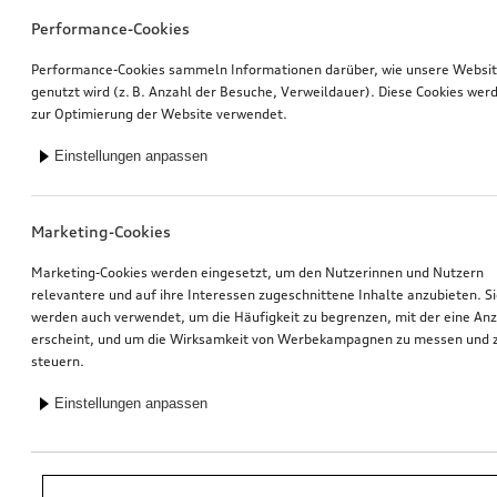
Performance-Cookies
Performance-Cookies sammeln Informationen darüber, wie unsere Websi
genutzt wird (z. B. Anzahl der Besuche, Verweildauer). Diese Cookies wer
zur Optimierung der Website verwendet.
Einstellungen anpassen
Marketing-Cookies
Marketing-Cookies werden eingesetzt, um den Nutzerinnen und Nutzern
relevantere und auf ihre Interessen zugeschnittene Inhalte anzubieten. S
werden auch verwendet, um die Häufigkeit zu begrenzen, mit der eine An
erscheint, und um die Wirksamkeit von Werbekampagnen zu messen und 
steuern.
Einstellungen anpassen
*Unverbindliche Preisempfehlung der Importeurin AMAG Import AG. Inkl.
gesetzlicher MwSt. Preise beim Audi Partner können abweichen; weitere
Kosten können durch Montage und notwendige Audi Original Teile