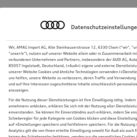
Datenschutzeinstellung
Wir, AMAG Import AG, Alte Steinhauserstrasse 12, 6330 Cham (“wir”, “u
“unser/e”), nutzen auf unserer Website allein oder in Zusammenarbeit mi
verbundenen Unternehmen und Partnern, insbesondere der AUDI AG, Auto
85057 Ingolstadt, Deutschland, («Audi») eigene und externe Dienstleistu
unserer Website Cookies und ähnliche Technologien verwenden («Dienstle
uns helfen, unsere Website zu verbessern, deren Traffic und Verwendung 
und auf Ihre Interessen zugeschnittene Inhalte einschliesslich personali
anzuzeigen.
Für die Nutzung dieser Dienstleistungen ist Ihre Einwilligung nötig. Indem 
annehmen» anklicken, erklären Sie sich mit der Nutzung aller Dienstleist
einverstanden. Sie können Ihr Einverständnis auch erklären, indem Sie ein
Schieberegler für jede Kategorie von Cookies klicken und diese Einstellun
auf «Einstellungen speichern und fortfahren» speichern. Für die Nutzung
Analytics gilt die von Ihnen erteilte Einwilligung sowohl für Audi als auch 
keinen der Schieberegler betätigen, werden nur die wesentlichen Cookies (