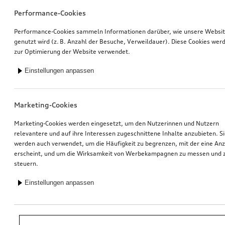
Performance-Cookies
Performance-Cookies sammeln Informationen darüber, wie unsere Websi
genutzt wird (z. B. Anzahl der Besuche, Verweildauer). Diese Cookies wer
zur Optimierung der Website verwendet.
Einstellungen anpassen
Marketing-Cookies
Marketing-Cookies werden eingesetzt, um den Nutzerinnen und Nutzern
relevantere und auf ihre Interessen zugeschnittene Inhalte anzubieten. S
werden auch verwendet, um die Häufigkeit zu begrenzen, mit der eine An
erscheint, und um die Wirksamkeit von Werbekampagnen zu messen und 
steuern.
Einstellungen anpassen
*Unverbindliche Preisempfehlung der Importeurin AMAG Import AG. Inkl.
gesetzlicher MwSt. Preise beim Audi Partner können abweichen; weitere
Kosten können durch Montage und notwendige Audi Original Teile