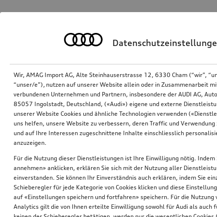
Datenschutzeinstellung
Wir, AMAG Import AG, Alte Steinhauserstrasse 12, 6330 Cham (“wir”, “u
“unser/e”), nutzen auf unserer Website allein oder in Zusammenarbeit mi
verbundenen Unternehmen und Partnern, insbesondere der AUDI AG, Auto
85057 Ingolstadt, Deutschland, («Audi») eigene und externe Dienstleistu
unserer Website Cookies und ähnliche Technologien verwenden («Dienstle
uns helfen, unsere Website zu verbessern, deren Traffic und Verwendung 
und auf Ihre Interessen zugeschnittene Inhalte einschliesslich personali
anzuzeigen.
Für die Nutzung dieser Dienstleistungen ist Ihre Einwilligung nötig. Indem 
annehmen» anklicken, erklären Sie sich mit der Nutzung aller Dienstleist
einverstanden. Sie können Ihr Einverständnis auch erklären, indem Sie ein
Schieberegler für jede Kategorie von Cookies klicken und diese Einstellun
auf «Einstellungen speichern und fortfahren» speichern. Für die Nutzung
Analytics gilt die von Ihnen erteilte Einwilligung sowohl für Audi als auch 
keinen der Schieberegler betätigen, werden nur die wesentlichen Cookies (