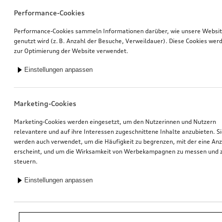
Performance-Cookies
Performance-Cookies sammeln Informationen darüber, wie unsere Websi
genutzt wird (z. B. Anzahl der Besuche, Verweildauer). Diese Cookies wer
zur Optimierung der Website verwendet.
Einstellungen anpassen
Marketing-Cookies
Marketing-Cookies werden eingesetzt, um den Nutzerinnen und Nutzern
relevantere und auf ihre Interessen zugeschnittene Inhalte anzubieten. S
werden auch verwendet, um die Häufigkeit zu begrenzen, mit der eine An
erscheint, und um die Wirksamkeit von Werbekampagnen zu messen und 
steuern.
Einstellungen anpassen
*Unverbindliche Preisempfehlung der Importeurin AMAG Import AG. Inkl.
gesetzlicher MwSt. Preise beim Audi Partner können abweichen; weitere
Kosten können durch Montage und notwendige Audi Original Teile