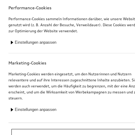
Performance-Cookies
Performance-Cookies sammeln Informationen darüber, wie unsere Websi
genutzt wird (z. B. Anzahl der Besuche, Verweildauer). Diese Cookies wer
zur Optimierung der Website verwendet.
Einstellungen anpassen
Marketing-Cookies
Marketing-Cookies werden eingesetzt, um den Nutzerinnen und Nutzern
relevantere und auf ihre Interessen zugeschnittene Inhalte anzubieten. S
werden auch verwendet, um die Häufigkeit zu begrenzen, mit der eine An
erscheint, und um die Wirksamkeit von Werbekampagnen zu messen und 
steuern.
Einstellungen anpassen
*Unverbindliche Preisempfehlung der Importeurin AMAG Import AG. Inkl.
gesetzlicher MwSt. Preise beim Audi Partner können abweichen; weitere
Kosten können durch Montage und notwendige Audi Original Teile