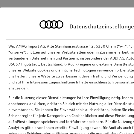
Datenschutzeinstellung
Wir, AMAG Import AG, Alte Steinhauserstrasse 12, 6330 Cham (“wir”, “u
“unser/e”), nutzen auf unserer Website allein oder in Zusammenarbeit mi
verbundenen Unternehmen und Partnern, insbesondere der AUDI AG, Auto
85057 Ingolstadt, Deutschland, («Audi») eigene und externe Dienstleistu
unserer Website Cookies und ähnliche Technologien verwenden («Dienstle
uns helfen, unsere Website zu verbessern, deren Traffic und Verwendung 
und auf Ihre Interessen zugeschnittene Inhalte einschliesslich personali
anzuzeigen.
Für die Nutzung dieser Dienstleistungen ist Ihre Einwilligung nötig. Indem 
annehmen» anklicken, erklären Sie sich mit der Nutzung aller Dienstleist
einverstanden. Sie können Ihr Einverständnis auch erklären, indem Sie ein
Schieberegler für jede Kategorie von Cookies klicken und diese Einstellun
auf «Einstellungen speichern und fortfahren» speichern. Für die Nutzung
Analytics gilt die von Ihnen erteilte Einwilligung sowohl für Audi als auch 
keinen der Schieberegler betätigen, werden nur die wesentlichen Cookies (