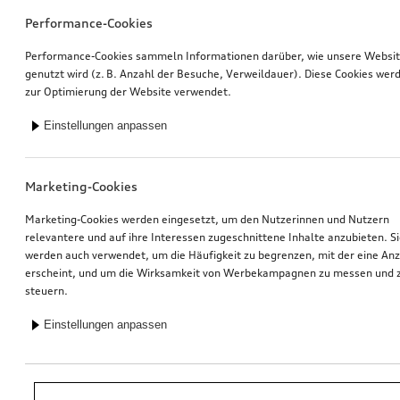
Performance-Cookies
Performance-Cookies sammeln Informationen darüber, wie unsere Websi
genutzt wird (z. B. Anzahl der Besuche, Verweildauer). Diese Cookies wer
zur Optimierung der Website verwendet.
Einstellungen anpassen
Marketing-Cookies
Marketing-Cookies werden eingesetzt, um den Nutzerinnen und Nutzern
relevantere und auf ihre Interessen zugeschnittene Inhalte anzubieten. S
werden auch verwendet, um die Häufigkeit zu begrenzen, mit der eine An
erscheint, und um die Wirksamkeit von Werbekampagnen zu messen und 
steuern.
Einstellungen anpassen
*Unverbindliche Preisempfehlung der Importeurin AMAG Import AG. Inkl.
gesetzlicher MwSt. Preise beim Audi Partner können abweichen; weitere
Kosten können durch Montage und notwendige Audi Original Teile