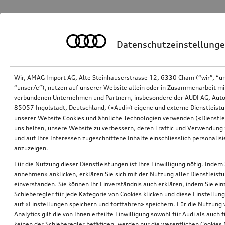
Datenschutzeinstellung
Wir, AMAG Import AG, Alte Steinhauserstrasse 12, 6330 Cham (“wir”, “u
“unser/e”), nutzen auf unserer Website allein oder in Zusammenarbeit mi
verbundenen Unternehmen und Partnern, insbesondere der AUDI AG, Auto
85057 Ingolstadt, Deutschland, («Audi») eigene und externe Dienstleistu
unserer Website Cookies und ähnliche Technologien verwenden («Dienstle
uns helfen, unsere Website zu verbessern, deren Traffic und Verwendung 
und auf Ihre Interessen zugeschnittene Inhalte einschliesslich personali
anzuzeigen.
Für die Nutzung dieser Dienstleistungen ist Ihre Einwilligung nötig. Indem 
annehmen» anklicken, erklären Sie sich mit der Nutzung aller Dienstleist
einverstanden. Sie können Ihr Einverständnis auch erklären, indem Sie ein
Schieberegler für jede Kategorie von Cookies klicken und diese Einstellun
auf «Einstellungen speichern und fortfahren» speichern. Für die Nutzung
Analytics gilt die von Ihnen erteilte Einwilligung sowohl für Audi als auch 
keinen der Schieberegler betätigen, werden nur die wesentlichen Cookies (