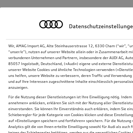
Datenschutzeinstellung
Wir, AMAG Import AG, Alte Steinhauserstrasse 12, 6330 Cham (“wir”, “u
“unser/e”), nutzen auf unserer Website allein oder in Zusammenarbeit mi
verbundenen Unternehmen und Partnern, insbesondere der AUDI AG, Auto
85057 Ingolstadt, Deutschland, («Audi») eigene und externe Dienstleistu
unserer Website Cookies und ähnliche Technologien verwenden («Dienstle
uns helfen, unsere Website zu verbessern, deren Traffic und Verwendung 
und auf Ihre Interessen zugeschnittene Inhalte einschliesslich personali
anzuzeigen.
Für die Nutzung dieser Dienstleistungen ist Ihre Einwilligung nötig. Indem 
annehmen» anklicken, erklären Sie sich mit der Nutzung aller Dienstleist
einverstanden. Sie können Ihr Einverständnis auch erklären, indem Sie ein
Schieberegler für jede Kategorie von Cookies klicken und diese Einstellun
auf «Einstellungen speichern und fortfahren» speichern. Für die Nutzung
Analytics gilt die von Ihnen erteilte Einwilligung sowohl für Audi als auch 
keinen der Schieberegler betätigen, werden nur die wesentlichen Cookies (