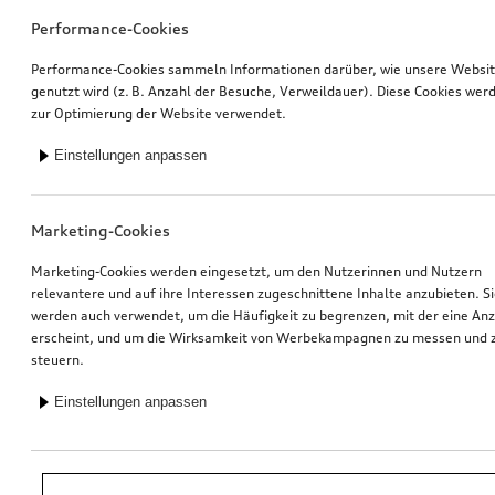
Performance-Cookies
Performance-Cookies sammeln Informationen darüber, wie unsere Websi
genutzt wird (z. B. Anzahl der Besuche, Verweildauer). Diese Cookies wer
zur Optimierung der Website verwendet.
Einstellungen anpassen
Marketing-Cookies
Marketing-Cookies werden eingesetzt, um den Nutzerinnen und Nutzern
relevantere und auf ihre Interessen zugeschnittene Inhalte anzubieten. S
werden auch verwendet, um die Häufigkeit zu begrenzen, mit der eine An
erscheint, und um die Wirksamkeit von Werbekampagnen zu messen und 
steuern.
Einstellungen anpassen
*Unverbindliche Preisempfehlung der Importeurin AMAG Import AG. Inkl.
gesetzlicher MwSt. Preise beim Audi Partner können abweichen; weitere
Kosten können durch Montage und notwendige Audi Original Teile