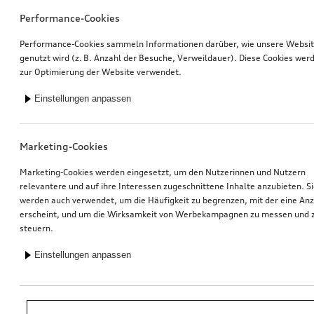
Performance-Cookies
Performance-Cookies sammeln Informationen darüber, wie unsere Websi
genutzt wird (z. B. Anzahl der Besuche, Verweildauer). Diese Cookies wer
zur Optimierung der Website verwendet.
Einstellungen anpassen
Marketing-Cookies
Marketing-Cookies werden eingesetzt, um den Nutzerinnen und Nutzern
relevantere und auf ihre Interessen zugeschnittene Inhalte anzubieten. S
werden auch verwendet, um die Häufigkeit zu begrenzen, mit der eine An
erscheint, und um die Wirksamkeit von Werbekampagnen zu messen und 
steuern.
Einstellungen anpassen
*Unverbindliche Preisempfehlung der Importeurin AMAG Import AG. Inkl.
gesetzlicher MwSt. Preise beim Audi Partner können abweichen; weitere
Kosten können durch Montage und notwendige Audi Original Teile