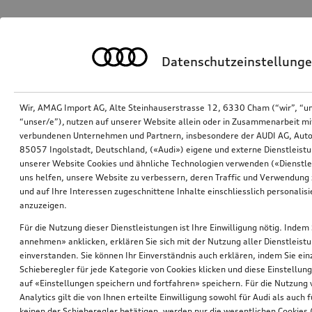
Datenschutzeinstellung
Wir, AMAG Import AG, Alte Steinhauserstrasse 12, 6330 Cham (“wir”, “u
“unser/e”), nutzen auf unserer Website allein oder in Zusammenarbeit mi
verbundenen Unternehmen und Partnern, insbesondere der AUDI AG, Auto
85057 Ingolstadt, Deutschland, («Audi») eigene und externe Dienstleistu
unserer Website Cookies und ähnliche Technologien verwenden («Dienstle
uns helfen, unsere Website zu verbessern, deren Traffic und Verwendung 
und auf Ihre Interessen zugeschnittene Inhalte einschliesslich personali
anzuzeigen.
Für die Nutzung dieser Dienstleistungen ist Ihre Einwilligung nötig. Indem 
annehmen» anklicken, erklären Sie sich mit der Nutzung aller Dienstleist
einverstanden. Sie können Ihr Einverständnis auch erklären, indem Sie ein
Schieberegler für jede Kategorie von Cookies klicken und diese Einstellun
auf «Einstellungen speichern und fortfahren» speichern. Für die Nutzung
Analytics gilt die von Ihnen erteilte Einwilligung sowohl für Audi als auch 
keinen der Schieberegler betätigen, werden nur die wesentlichen Cookies (