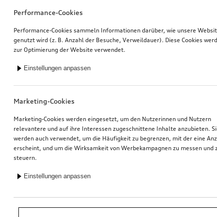
Performance-Cookies
Performance-Cookies sammeln Informationen darüber, wie unsere Websi
genutzt wird (z. B. Anzahl der Besuche, Verweildauer). Diese Cookies wer
zur Optimierung der Website verwendet.
Einstellungen anpassen
Marketing-Cookies
Marketing-Cookies werden eingesetzt, um den Nutzerinnen und Nutzern
relevantere und auf ihre Interessen zugeschnittene Inhalte anzubieten. S
werden auch verwendet, um die Häufigkeit zu begrenzen, mit der eine An
erscheint, und um die Wirksamkeit von Werbekampagnen zu messen und 
steuern.
Einstellungen anpassen
*Unverbindliche Preisempfehlung der Importeurin AMAG Import AG. Inkl.
gesetzlicher MwSt. Preise beim Audi Partner können abweichen; weitere
Kosten können durch Montage und notwendige Audi Original Teile