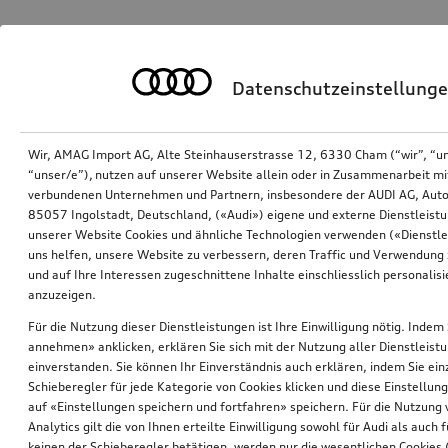
Datenschutzeinstellung
Wir, AMAG Import AG, Alte Steinhauserstrasse 12, 6330 Cham (“wir”, “u
“unser/e”), nutzen auf unserer Website allein oder in Zusammenarbeit mi
verbundenen Unternehmen und Partnern, insbesondere der AUDI AG, Auto
85057 Ingolstadt, Deutschland, («Audi») eigene und externe Dienstleistu
unserer Website Cookies und ähnliche Technologien verwenden («Dienstle
uns helfen, unsere Website zu verbessern, deren Traffic und Verwendung 
und auf Ihre Interessen zugeschnittene Inhalte einschliesslich personali
anzuzeigen.
Für die Nutzung dieser Dienstleistungen ist Ihre Einwilligung nötig. Indem 
annehmen» anklicken, erklären Sie sich mit der Nutzung aller Dienstleist
einverstanden. Sie können Ihr Einverständnis auch erklären, indem Sie ein
Schieberegler für jede Kategorie von Cookies klicken und diese Einstellun
auf «Einstellungen speichern und fortfahren» speichern. Für die Nutzung
Analytics gilt die von Ihnen erteilte Einwilligung sowohl für Audi als auch 
keinen der Schieberegler betätigen, werden nur die wesentlichen Cookies (