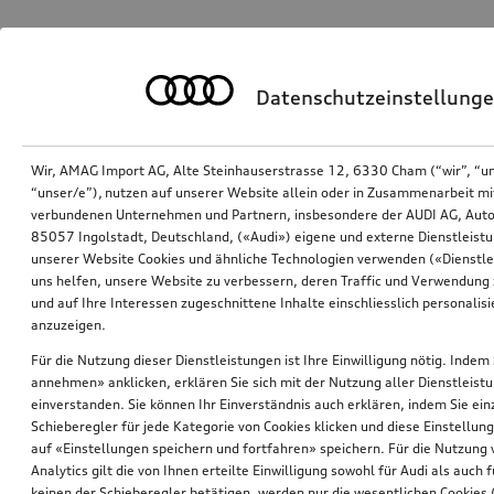
Datenschutzeinstellung
Wir, AMAG Import AG, Alte Steinhauserstrasse 12, 6330 Cham (“wir”, “u
“unser/e”), nutzen auf unserer Website allein oder in Zusammenarbeit mi
verbundenen Unternehmen und Partnern, insbesondere der AUDI AG, Auto
85057 Ingolstadt, Deutschland, («Audi») eigene und externe Dienstleistu
unserer Website Cookies und ähnliche Technologien verwenden («Dienstle
uns helfen, unsere Website zu verbessern, deren Traffic und Verwendung 
und auf Ihre Interessen zugeschnittene Inhalte einschliesslich personali
anzuzeigen.
Für die Nutzung dieser Dienstleistungen ist Ihre Einwilligung nötig. Indem 
annehmen» anklicken, erklären Sie sich mit der Nutzung aller Dienstleist
einverstanden. Sie können Ihr Einverständnis auch erklären, indem Sie ein
Schieberegler für jede Kategorie von Cookies klicken und diese Einstellun
auf «Einstellungen speichern und fortfahren» speichern. Für die Nutzung
Analytics gilt die von Ihnen erteilte Einwilligung sowohl für Audi als auch 
keinen der Schieberegler betätigen, werden nur die wesentlichen Cookies (