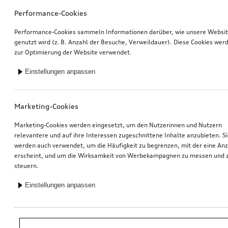
Performance-Cookies
Performance-Cookies sammeln Informationen darüber, wie unsere Websi
genutzt wird (z. B. Anzahl der Besuche, Verweildauer). Diese Cookies wer
zur Optimierung der Website verwendet.
Einstellungen anpassen
Marketing-Cookies
Marketing-Cookies werden eingesetzt, um den Nutzerinnen und Nutzern
relevantere und auf ihre Interessen zugeschnittene Inhalte anzubieten. S
werden auch verwendet, um die Häufigkeit zu begrenzen, mit der eine An
erscheint, und um die Wirksamkeit von Werbekampagnen zu messen und 
steuern.
Einstellungen anpassen
*Unverbindliche Preisempfehlung der Importeurin AMAG Import AG. Inkl.
gesetzlicher MwSt. Preise beim Audi Partner können abweichen; weitere
Kosten können durch Montage und notwendige Audi Original Teile