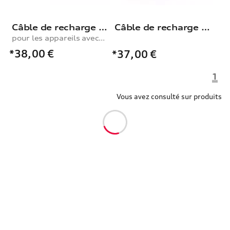
Câble de recharge USB type C®
Câble de recharge USB Type-C® Power Delivery
pour les appareils avec porte USB Type-C®
*38,00
€
*37,00
€
1
Vous avez consulté sur produits