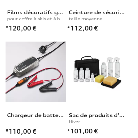
Films décoratifs gris perle
Ceinture de sécurité pour chien, taille moyenne
pour coffre à skis et à bagages, 430 l
taille moyenne
*120,00
€
*112,00
€
Chargeur de batteries
Sac de produits d'entretien pour l’hiver
Hiver
*101,00
€
*110,00
€