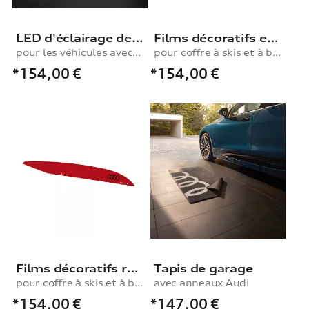
LED d'éclairage de seuil Vorsprung (avance), sur les modèles avec éclairage de seuil à DEL
Films décoratifs en blanc glacier pour coffre à skis et à bagages, 430 l
pour les véhicules avec éclairage de seuil à LED
pour coffre à skis et à bagages, 430 l
*154,00
€
*154,00
€
Films décoratifs rouge métallisé
Tapis de garage
pour coffre à skis et à bagages, 430 l
avec anneaux Audi
*154,00
€
*147,00
€