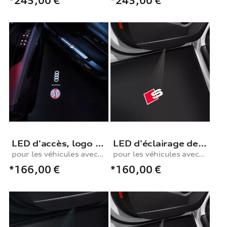
*245,00
€
*245,00
€
LED d'accès, logo FC Bayern München et anneaux Audi
LED d'éclairage de seuil logo S, sur les modèles avec éclairage de seuil à DEL
pour les véhicules avec éclairage de seuil à LED
pour les véhicules avec éclairage de seuil à LED
*166,00
€
*160,00
€