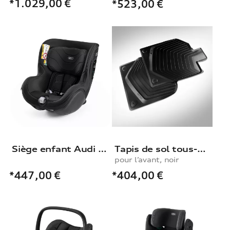
*1.029,00
€
*523,00
€
Siège enfant Audi i-Size
Tapis de sol tous-temps
pour l’avant, noir
*404,00
€
*447,00
€