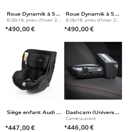
Roue Dynamik à 5 branches
Roue Dynamik à 5 branches
8,0Jx18, pneu d’hiver 225/40 R18 92V XL, droite
8,0Jx18, pneu d’hiver 225/40 R18 92V XL, gauche
*490,00
€
*490,00
€
Siège enfant Audi i-Size
Dashcam (Universal Traffic Recorder 2.0), Caméra avant
Caméra avant
*446,00
€
*447,00
€