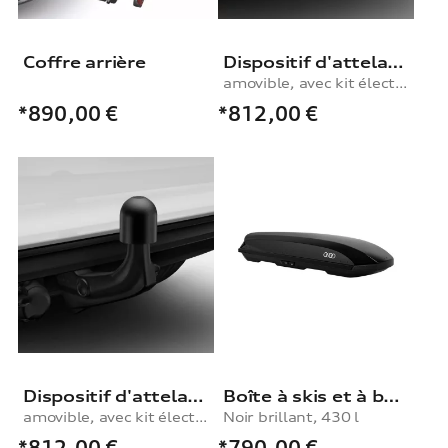
Coffre arrière
Dispositif d'attelage
amovible, avec kit électrique, pour véhicules sans pré-équipement pour dispositif d'attelage
*812,00
€
*890,00
€
Dispositif d'attelage
Boîte à skis et à bagages, noir brillant, 430 l
amovible, avec kit électrique, pour véhicules sans pré-équipement pour dispositif d'attelage
Noir brillant, 430 l
*812,00
€
*790,00
€