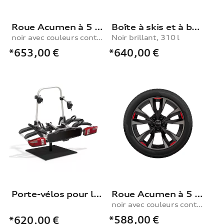
Roue Acumen à 5 branches en V
Boîte à skis et à bagages, noir brillant, 310 l
noir avec couleurs contrastantes gris quartz et rouge signal, 8,0Jx18, pneu 225/40 R18 92Y XL
Noir brillant, 310 l
*653,00
€
*640,00
€
Porte-vélos pour le dispositif d'attelage
Roue Acumen à 5 branches en V
noir avec couleurs contrastantes gris quartz et rouge signal, 8,0Jx18, pneu d’hiver 225/40 R18 92V XL, droite
*588,00
€
*620,00
€