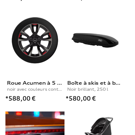
Roue Acumen à 5 branches en V
Boîte à skis et à bagages, noir brillant, 250 l
noir avec couleurs contrastantes gris quartz et rouge signal, 8,0Jx18, pneu d’hiver 225/40 R18 92V XL gauche
Noir brillant, 250 l
*588,00
€
*580,00
€