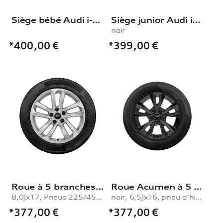
Siège bébé Audi i-Size
Siège junior Audi i-Size
noir
*399,00
€
*400,00
€
Roue à 5 branches à montage en parallèle
Roue Acumen à 5 branches en V
8,0Jx17, Pneus 225/45 R17 91Y
noir, 6,5Jx16, pneu d’hiver 205/55 R16 91H, gauche
*377,00
€
*377,00
€