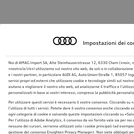
Impostazioni dei co
Noi di AMAG Import SA, Alte Steinhauserstrasse 12, 6330 Cham («noi», «
«nostro/a/i/e») utilizziamo sul nostro sito web, da soli o in collaborazione 
e i nostri partner, in particolare AUDI AG, Auto-Union-Straße 1, 85057 In
servizi propri ed esterni che utilizzano cookie e tecnologie simili sul nostro
aiutano a migliorare il nostro sito web, ad analizzarne il traffico e l’utiliz
personalizzati in base ai vostri interessi, compresa la pubblicità personal
Per utilizzare questi servizi è necessario il vostro consenso. Cliccando su 
l’utilizzo di tutti i servizi. Potete dare il vostro consenso anche cliccando 
ogni categoria di cookie e salvando queste impostazioni cliccando su «Salv
Per l’utilizzo di Adobe Analytics, il consenso da voi fornito vale sia per noi
nessuno dei cursori, verranno utilizzati solo i cookie principali (ad esempio
gestione del consenso Ensighten Privacy Manager). Non siete obbligati per