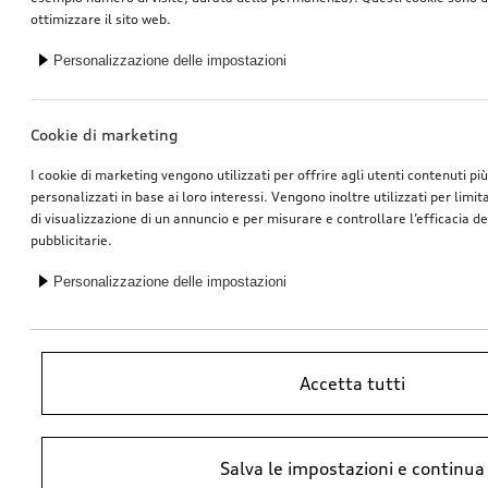
ottimizzare il sito web.
Personalizzazione delle impostazioni
Cookie di marketing
I cookie di marketing vengono utilizzati per offrire agli utenti contenuti pi
personalizzati in base ai loro interessi. Vengono inoltre utilizzati per limi
di visualizzazione di un annuncio e per misurare e controllare l’efficacia 
pubblicitarie.
Personalizzazione delle impostazioni
Accetta tutti
*Prezzo raccomandato non vincolante dell’importatore AMAG Import SA.
Salva le impostazioni e continua
IVA inclusa. I prezzi presso il concessionario Audi potrebbero differire;
ulteriori costi potrebbero derivare dal montaggio e da Ricambi Originali