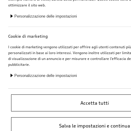
ottimizzare il sito web.
Personalizzazione delle impostazioni
Cookie di marketing
I cookie di marketing vengono utilizzati per offrire agli utenti contenuti pi
personalizzati in base ai loro interessi. Vengono inoltre utilizzati per limi
di visualizzazione di un annuncio e per misurare e controllare l’efficacia 
pubblicitarie.
Personalizzazione delle impostazioni
Accetta tutti
*Prezzo raccomandato non vincolante dell’importatore AMAG Import SA.
Salva le impostazioni e continua
IVA inclusa. I prezzi presso il concessionario Audi potrebbero differire;
ulteriori costi potrebbero derivare dal montaggio e da Ricambi Originali