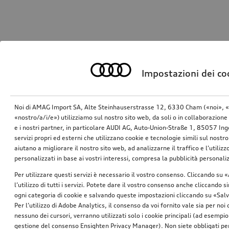
Impostazioni dei co
Noi di AMAG Import SA, Alte Steinhauserstrasse 12, 6330 Cham («noi», «
«nostro/a/i/e») utilizziamo sul nostro sito web, da soli o in collaborazione 
e i nostri partner, in particolare AUDI AG, Auto-Union-Straße 1, 85057 In
servizi propri ed esterni che utilizzano cookie e tecnologie simili sul nostro
aiutano a migliorare il nostro sito web, ad analizzarne il traffico e l’utiliz
personalizzati in base ai vostri interessi, compresa la pubblicità personal
Per utilizzare questi servizi è necessario il vostro consenso. Cliccando su 
l’utilizzo di tutti i servizi. Potete dare il vostro consenso anche cliccando 
ogni categoria di cookie e salvando queste impostazioni cliccando su «Salv
Per l’utilizzo di Adobe Analytics, il consenso da voi fornito vale sia per noi
nessuno dei cursori, verranno utilizzati solo i cookie principali (ad esempio
gestione del consenso Ensighten Privacy Manager). Non siete obbligati per