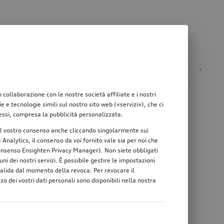
ione
Mobilità elettrica
ollaborazione con le nostre società affiliate e i nostri
e tecnologie simili sul nostro sito web («servizi»), che ci
teressi, compresa la pubblicità personalizzata.
re il vostro consenso anche cliccando singolarmente sui
Analytics, il consenso da voi fornito vale sia per noi che
 consenso Ensighten Privacy Manager). Non siete obbligati
ni dei nostri servizi. È possibile gestire le impostazioni
 valida dal momento della revoca. Per revocare il
zo dei vostri dati personali sono disponibili nella nostra