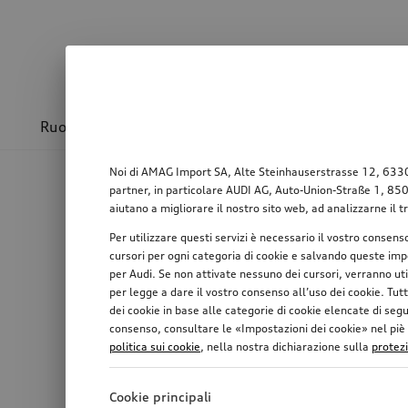
Ruote & cerchioni
Sport & design
Trasport
Noi di AMAG Import SA, Alte Steinhauserstrasse 12, 6330 Ch
partner, in particolare AUDI AG, Auto-Union-Straße 1, 85057
aiutano a migliorare il nostro sito web, ad analizzarne il t
Per utilizzare questi servizi è necessario il vostro consens
cursori per ogni categoria di cookie e salvando queste impo
per Audi. Se non attivate nessuno dei cursori, verranno ut
per legge a dare il vostro consenso all’uso dei cookie. Tutt
dei cookie in base alle categorie di cookie elencate di seg
consenso, consultare le «Impostazioni dei cookie» nel piè di
politica sui cookie
, nella nostra dichiarazione sulla
protez
Cookie principali