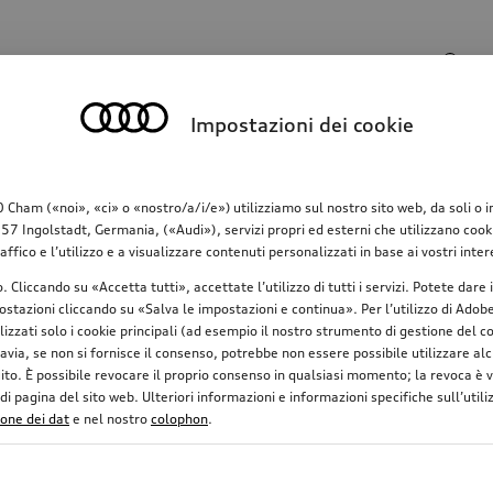
Campo di ricerca
Impostazioni dei cookie
o
Comunicazione
Famiglia
Comfort & protez
am («noi», «ci» o «nostro/a/i/e») utilizziamo sul nostro sito web, da soli o in c
 Ingolstadt, Germania, («Audi»), servizi propri ed esterni che utilizzano cookie 
raffico e l’utilizzo e a visualizzare contenuti personalizzati in base ai vostri in
o. Cliccando su «Accetta tutti», accettate l’utilizzo di tutti i servizi. Potete da
stazioni cliccando su «Salva le impostazioni e continua». Per l’utilizzo di Adobe 
ilizzati solo i cookie principali (ad esempio il nostro strumento di gestione del
avia, se non si fornisce il consenso, potrebbe non essere possibile utilizzare alcu
uito. È possibile revocare il proprio consenso in qualsiasi momento; la revoca è
 pagina del sito web. Ulteriori informazioni e informazioni specifiche sull’utiliz
ione dei dat
e nel nostro
colophon
.