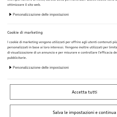
ottimizzare il sito web.
Personalizzazione delle impostazioni
Cookie di marketing
I cookie di marketing vengono utilizzati per offrire agli utenti contenuti pi
personalizzati in base ai loro interessi. Vengono inoltre utilizzati per limi
di visualizzazione di un annuncio e per misurare e controllare l’efficacia 
pubblicitarie.
Personalizzazione delle impostazioni
Accetta tutti
*Prezzo raccomandato non vincolante dell’importatore AMAG Import SA.
Salva le impostazioni e continua
IVA inclusa. I prezzi presso il concessionario Audi potrebbero differire;
ulteriori costi potrebbero derivare dal montaggio e da Ricambi Originali