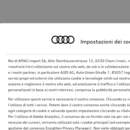
Impostazioni dei co
Noi di AMAG Import SA, Alte Steinhauserstrasse 12, 6330 Cham («noi», «
«nostro/a/i/e») utilizziamo sul nostro sito web, da soli o in collaborazione 
e i nostri partner, in particolare AUDI AG, Auto-Union-Straße 1, 85057 In
servizi propri ed esterni che utilizzano cookie e tecnologie simili sul nostro
aiutano a migliorare il nostro sito web, ad analizzarne il traffico e l’utiliz
personalizzati in base ai vostri interessi, compresa la pubblicità personal
Per utilizzare questi servizi è necessario il vostro consenso. Cliccando su 
l’utilizzo di tutti i servizi. Potete dare il vostro consenso anche cliccando 
ogni categoria di cookie e salvando queste impostazioni cliccando su «Salv
Per l’utilizzo di Adobe Analytics, il consenso da voi fornito vale sia per noi
nessuno dei cursori, verranno utilizzati solo i cookie principali (ad esempio
gestione del consenso Ensighten Privacy Manager). Non siete obbligati per