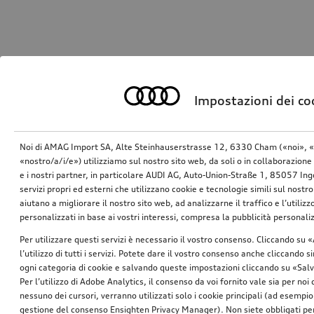
Impostazioni dei co
Noi di AMAG Import SA, Alte Steinhauserstrasse 12, 6330 Cham («noi», «
«nostro/a/i/e») utilizziamo sul nostro sito web, da soli o in collaborazione 
e i nostri partner, in particolare AUDI AG, Auto-Union-Straße 1, 85057 In
servizi propri ed esterni che utilizzano cookie e tecnologie simili sul nostro
aiutano a migliorare il nostro sito web, ad analizzarne il traffico e l’utiliz
personalizzati in base ai vostri interessi, compresa la pubblicità personal
Per utilizzare questi servizi è necessario il vostro consenso. Cliccando su 
l’utilizzo di tutti i servizi. Potete dare il vostro consenso anche cliccando 
ogni categoria di cookie e salvando queste impostazioni cliccando su «Salv
Per l’utilizzo di Adobe Analytics, il consenso da voi fornito vale sia per noi
nessuno dei cursori, verranno utilizzati solo i cookie principali (ad esempio
gestione del consenso Ensighten Privacy Manager). Non siete obbligati per