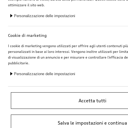
ottimizzare il sito web.
Personalizzazione delle impostazioni
Cookie di marketing
I cookie di marketing vengono utilizzati per offrire agli utenti contenuti pi
personalizzati in base ai loro interessi. Vengono inoltre utilizzati per limi
di visualizzazione di un annuncio e per misurare e controllare l’efficacia 
pubblicitarie.
Personalizzazione delle impostazioni
Accetta tutti
*Prezzo raccomandato non vincolante dell’importatore AMAG Import SA.
Salva le impostazioni e continua
IVA inclusa. I prezzi presso il concessionario Audi potrebbero differire;
ulteriori costi potrebbero derivare dal montaggio e da Ricambi Originali