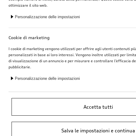
ottimizzare il sito web.
Personalizzazione delle impostazioni
Cookie di marketing
I cookie di marketing vengono utilizzati per offrire agli utenti contenuti pi
personalizzati in base ai loro interessi. Vengono inoltre utilizzati per limi
di visualizzazione di un annuncio e per misurare e controllare l’efficacia 
pubblicitarie.
Personalizzazione delle impostazioni
Accetta tutti
*Prezzo raccomandato non vincolante dell’importatore AMAG Import SA.
Salva le impostazioni e continua
IVA inclusa. I prezzi presso il concessionario Audi potrebbero differire;
ulteriori costi potrebbero derivare dal montaggio e da Ricambi Originali