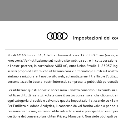
Impostazioni dei co
Noi di AMAG Import SA, Alte Steinhauserstrasse 12, 6330 Cham («noi», «
«nostro/a/i/e») utilizziamo sul nostro sito web, da soli o in collaborazione 
e i nostri partner, in particolare AUDI AG, Auto-Union-Straße 1, 85057 In
servizi propri ed esterni che utilizzano cookie e tecnologie simili sul nostro
aiutano a migliorare il nostro sito web, ad analizzarne il traffico e l’utiliz
personalizzati in base ai vostri interessi, compresa la pubblicità personal
Per utilizzare questi servizi è necessario il vostro consenso. Cliccando su 
l’utilizzo di tutti i servizi. Potete dare il vostro consenso anche cliccando 
ogni categoria di cookie e salvando queste impostazioni cliccando su «Salv
Per l’utilizzo di Adobe Analytics, il consenso da voi fornito vale sia per noi
nessuno dei cursori, verranno utilizzati solo i cookie principali (ad esempio
gestione del consenso Ensighten Privacy Manager). Non siete obbligati per