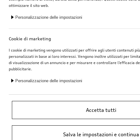
ottimizzare il sito web.
Personalizzazione delle impostazioni
Cookie di marketing
I cookie di marketing vengono utilizzati per offrire agli utenti contenuti pi
personalizzati in base ai loro interessi. Vengono inoltre utilizzati per limi
di visualizzazione di un annuncio e per misurare e controllare l’efficacia 
pubblicitarie.
Personalizzazione delle impostazioni
Accetta tutti
*Prezzo raccomandato non vincolante dell’importatore AMAG Import SA.
Salva le impostazioni e continua
IVA inclusa. I prezzi presso il concessionario Audi potrebbero differire;
ulteriori costi potrebbero derivare dal montaggio e da Ricambi Originali