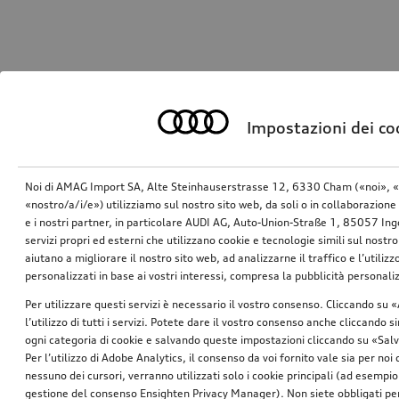
Impostazioni dei co
Noi di AMAG Import SA, Alte Steinhauserstrasse 12, 6330 Cham («noi», «
«nostro/a/i/e») utilizziamo sul nostro sito web, da soli o in collaborazione 
e i nostri partner, in particolare AUDI AG, Auto-Union-Straße 1, 85057 In
servizi propri ed esterni che utilizzano cookie e tecnologie simili sul nostro
aiutano a migliorare il nostro sito web, ad analizzarne il traffico e l’utiliz
personalizzati in base ai vostri interessi, compresa la pubblicità personal
Per utilizzare questi servizi è necessario il vostro consenso. Cliccando su 
l’utilizzo di tutti i servizi. Potete dare il vostro consenso anche cliccando 
ogni categoria di cookie e salvando queste impostazioni cliccando su «Salv
Per l’utilizzo di Adobe Analytics, il consenso da voi fornito vale sia per noi
nessuno dei cursori, verranno utilizzati solo i cookie principali (ad esempio
gestione del consenso Ensighten Privacy Manager). Non siete obbligati per