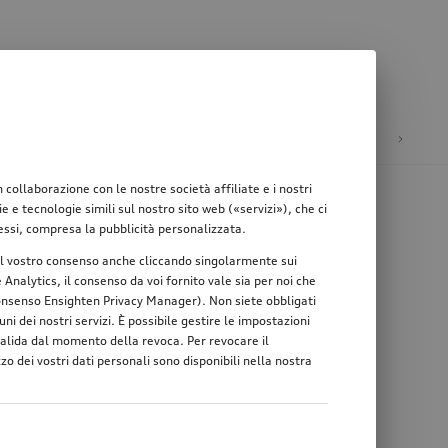
ione
Mobilità elettrica
ollaborazione con le nostre società affiliate e i nostri
e tecnologie simili sul nostro sito web («servizi»), che ci
teressi, compresa la pubblicità personalizzata.
re il vostro consenso anche cliccando singolarmente sui
Analytics, il consenso da voi fornito vale sia per noi che
 consenso Ensighten Privacy Manager). Non siete obbligati
ni dei nostri servizi. È possibile gestire le impostazioni
 valida dal momento della revoca. Per revocare il
zo dei vostri dati personali sono disponibili nella nostra