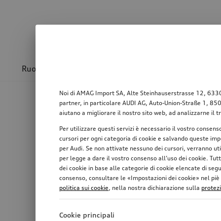
Ruote & cerchioni
Sport & design
Trasport
Noi di AMAG Import SA, Alte Steinhauserstrasse 12, 6330 Ch
partner, in particolare AUDI AG, Auto-Union-Straße 1, 85057
aiutano a migliorare il nostro sito web, ad analizzarne il t
Per utilizzare questi servizi è necessario il vostro consens
cursori per ogni categoria di cookie e salvando queste impo
per Audi. Se non attivate nessuno dei cursori, verranno ut
per legge a dare il vostro consenso all’uso dei cookie. Tutt
dei cookie in base alle categorie di cookie elencate di seg
consenso, consultare le «Impostazioni dei cookie» nel piè di
politica sui cookie
, nella nostra dichiarazione sulla
protez
Cookie principali