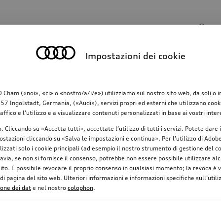
Campo di ricerca
Impostazioni dei cookie
o
Comunicazione
Famiglia
Comfort & protez
am («noi», «ci» o «nostro/a/i/e») utilizziamo sul nostro sito web, da soli o in c
 Ingolstadt, Germania, («Audi»), servizi propri ed esterni che utilizzano cookie 
raffico e l’utilizzo e a visualizzare contenuti personalizzati in base ai vostri in
o. Cliccando su «Accetta tutti», accettate l’utilizzo di tutti i servizi. Potete da
stazioni cliccando su «Salva le impostazioni e continua». Per l’utilizzo di Adobe 
ilizzati solo i cookie principali (ad esempio il nostro strumento di gestione del
avia, se non si fornisce il consenso, potrebbe non essere possibile utilizzare alcu
uito. È possibile revocare il proprio consenso in qualsiasi momento; la revoca è
 pagina del sito web. Ulteriori informazioni e informazioni specifiche sull’utiliz
ione dei dat
e nel nostro
colophon
.