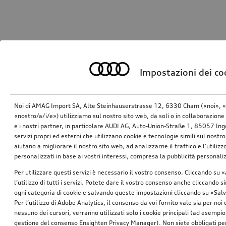
Impostazioni dei co
Noi di AMAG Import SA, Alte Steinhauserstrasse 12, 6330 Cham («noi», «
«nostro/a/i/e») utilizziamo sul nostro sito web, da soli o in collaborazione 
e i nostri partner, in particolare AUDI AG, Auto-Union-Straße 1, 85057 In
servizi propri ed esterni che utilizzano cookie e tecnologie simili sul nostro
aiutano a migliorare il nostro sito web, ad analizzarne il traffico e l’utiliz
personalizzati in base ai vostri interessi, compresa la pubblicità personal
Per utilizzare questi servizi è necessario il vostro consenso. Cliccando su 
l’utilizzo di tutti i servizi. Potete dare il vostro consenso anche cliccando 
ogni categoria di cookie e salvando queste impostazioni cliccando su «Salv
Per l’utilizzo di Adobe Analytics, il consenso da voi fornito vale sia per noi
nessuno dei cursori, verranno utilizzati solo i cookie principali (ad esempio
gestione del consenso Ensighten Privacy Manager). Non siete obbligati per