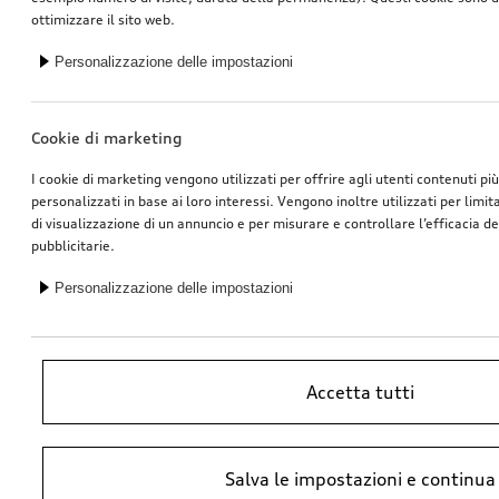
ottimizzare il sito web.
Personalizzazione delle impostazioni
Cookie di marketing
I cookie di marketing vengono utilizzati per offrire agli utenti contenuti pi
personalizzati in base ai loro interessi. Vengono inoltre utilizzati per limi
di visualizzazione di un annuncio e per misurare e controllare l’efficacia 
pubblicitarie.
Personalizzazione delle impostazioni
Accetta tutti
*Prezzo raccomandato non vincolante dell’importatore AMAG Import SA.
Salva le impostazioni e continua
IVA inclusa. I prezzi presso il concessionario Audi potrebbero differire;
ulteriori costi potrebbero derivare dal montaggio e da Ricambi Originali