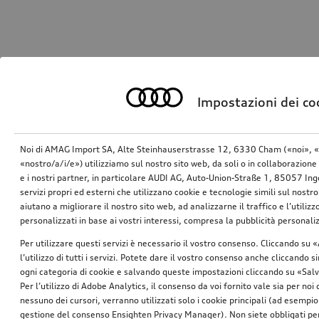
Impostazioni dei co
Noi di AMAG Import SA, Alte Steinhauserstrasse 12, 6330 Cham («noi», «
«nostro/a/i/e») utilizziamo sul nostro sito web, da soli o in collaborazione 
e i nostri partner, in particolare AUDI AG, Auto-Union-Straße 1, 85057 In
servizi propri ed esterni che utilizzano cookie e tecnologie simili sul nostro
aiutano a migliorare il nostro sito web, ad analizzarne il traffico e l’utiliz
personalizzati in base ai vostri interessi, compresa la pubblicità personal
Per utilizzare questi servizi è necessario il vostro consenso. Cliccando su 
l’utilizzo di tutti i servizi. Potete dare il vostro consenso anche cliccando 
ogni categoria di cookie e salvando queste impostazioni cliccando su «Salv
Per l’utilizzo di Adobe Analytics, il consenso da voi fornito vale sia per noi
nessuno dei cursori, verranno utilizzati solo i cookie principali (ad esempio
gestione del consenso Ensighten Privacy Manager). Non siete obbligati per