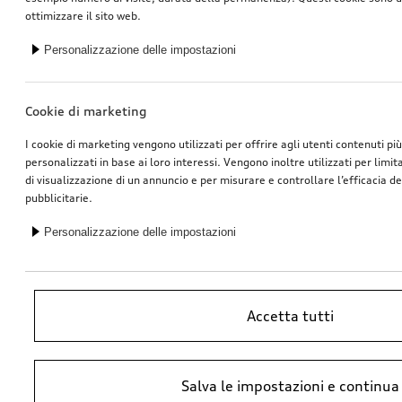
ottimizzare il sito web.
Personalizzazione delle impostazioni
Cookie di marketing
I cookie di marketing vengono utilizzati per offrire agli utenti contenuti pi
personalizzati in base ai loro interessi. Vengono inoltre utilizzati per limi
di visualizzazione di un annuncio e per misurare e controllare l’efficacia 
pubblicitarie.
Personalizzazione delle impostazioni
Accetta tutti
*Prezzo raccomandato non vincolante dell’importatore AMAG Import SA.
Salva le impostazioni e continua
IVA inclusa. I prezzi presso il concessionario Audi potrebbero differire;
ulteriori costi potrebbero derivare dal montaggio e da Ricambi Originali