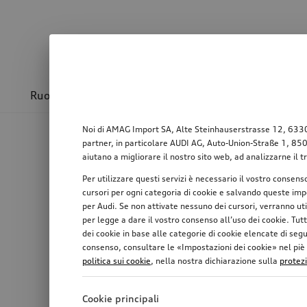
Ruote & cerchioni
Sport & design
Trasport
Noi di AMAG Import SA, Alte Steinhauserstrasse 12, 6330 Ch
partner, in particolare AUDI AG, Auto-Union-Straße 1, 85057
aiutano a migliorare il nostro sito web, ad analizzarne il t
Per utilizzare questi servizi è necessario il vostro consens
cursori per ogni categoria di cookie e salvando queste impo
per Audi. Se non attivate nessuno dei cursori, verranno ut
per legge a dare il vostro consenso all’uso dei cookie. Tutt
dei cookie in base alle categorie di cookie elencate di seg
consenso, consultare le «Impostazioni dei cookie» nel piè di
politica sui cookie
, nella nostra dichiarazione sulla
protez
Cookie principali