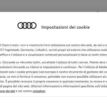
Campo di ricerca
Impostazioni dei cookie
o
Comunicazione
Famiglia
Comfort & protez
am («noi», «ci» o «nostro/a/i/e») utilizziamo sul nostro sito web, da soli o in c
 Ingolstadt, Germania, («Audi»), servizi propri ed esterni che utilizzano cookie 
raffico e l’utilizzo e a visualizzare contenuti personalizzati in base ai vostri in
o. Cliccando su «Accetta tutti», accettate l’utilizzo di tutti i servizi. Potete da
stazioni cliccando su «Salva le impostazioni e continua». Per l’utilizzo di Adobe 
ilizzati solo i cookie principali (ad esempio il nostro strumento di gestione del
avia, se non si fornisce il consenso, potrebbe non essere possibile utilizzare alcu
uito. È possibile revocare il proprio consenso in qualsiasi momento; la revoca è
 pagina del sito web. Ulteriori informazioni e informazioni specifiche sull’utiliz
ione dei dat
e nel nostro
colophon
.