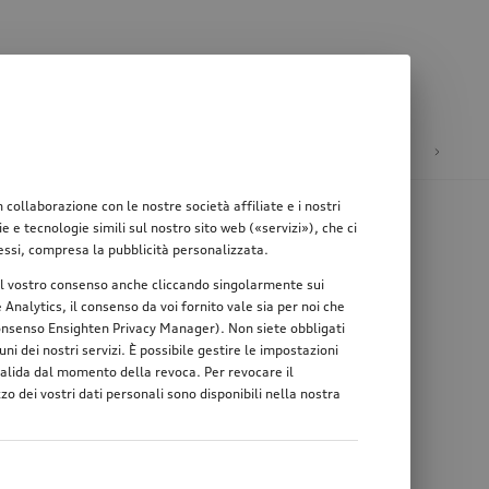
ione
Mobilità elettrica
ollaborazione con le nostre società affiliate e i nostri
e tecnologie simili sul nostro sito web («servizi»), che ci
teressi, compresa la pubblicità personalizzata.
re il vostro consenso anche cliccando singolarmente sui
Analytics, il consenso da voi fornito vale sia per noi che
 consenso Ensighten Privacy Manager). Non siete obbligati
ni dei nostri servizi. È possibile gestire le impostazioni
 valida dal momento della revoca. Per revocare il
zo dei vostri dati personali sono disponibili nella nostra