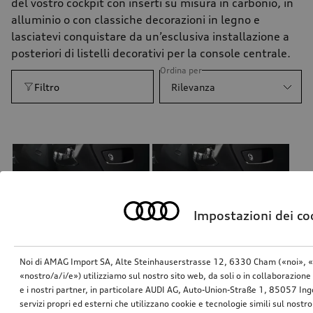
del vostro cockpit con inserti su misura in carbonio, in
alluminio o con classiche decorazioni in legno e
lasciatevi conquistare da un’esclusiva installazione a
posteriori di listelli decorativi per la console centrale.
Ordina per
Filtro
Rilevanza
Impostazioni dei co
Noi di AMAG Import SA, Alte Steinhauserstrasse 12, 6330 Cham («noi», «
«nostro/a/i/e») utilizziamo sul nostro sito web, da soli o in collaborazione 
e i nostri partner, in particolare AUDI AG, Auto-Union-Straße 1, 85057 In
servizi propri ed esterni che utilizzano cookie e tecnologie simili sul nostro
Mascherine decorative consolle centrale
Inserti decorativi cornice consolle centrale