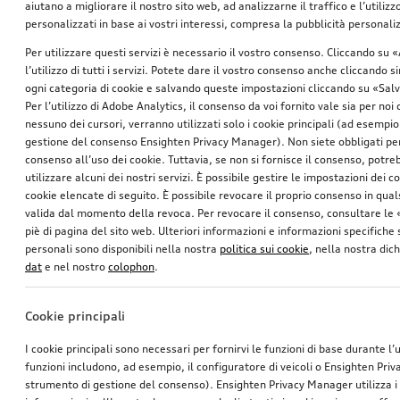
aiutano a migliorare il nostro sito web, ad analizzarne il traffico e l’utiliz
nero brillante
nero brillante
personalizzati in base ai vostri interessi, compresa la pubblicità personal
*326.00
SFr.
*187.00
SFr.
Per utilizzare questi servizi è necessario il vostro consenso. Cliccando su 
l’utilizzo di tutti i servizi. Potete dare il vostro consenso anche cliccando 
ogni categoria di cookie e salvando queste impostazioni cliccando su «Salv
Per l’utilizzo di Adobe Analytics, il consenso da voi fornito vale sia per noi
nessuno dei cursori, verranno utilizzati solo i cookie principali (ad esempio
gestione del consenso Ensighten Privacy Manager). Non siete obbligati per
consenso all’uso dei cookie. Tuttavia, se non si fornisce il consenso, potr
utilizzare alcuni dei nostri servizi. È possibile gestire le impostazioni dei c
cookie elencate di seguito. È possibile revocare il proprio consenso in qua
valida dal momento della revoca. Per revocare il consenso, consultare le 
piè di pagina del sito web. Ulteriori informazioni e informazioni specifiche su
personali sono disponibili nella nostra
politica sui cookie
, nella nostra dic
dat
e nel nostro
colophon
.
Inserti decorativi cornice consolle centrale
Rosso Misano effetto perla
Cookie principali
*187.00
SFr.
I cookie principali sono necessari per fornirvi le funzioni di base durante l’
funzioni includono, ad esempio, il configuratore di veicoli o Ensighten Pri
1
strumento di gestione del consenso). Ensighten Privacy Manager utilizza 