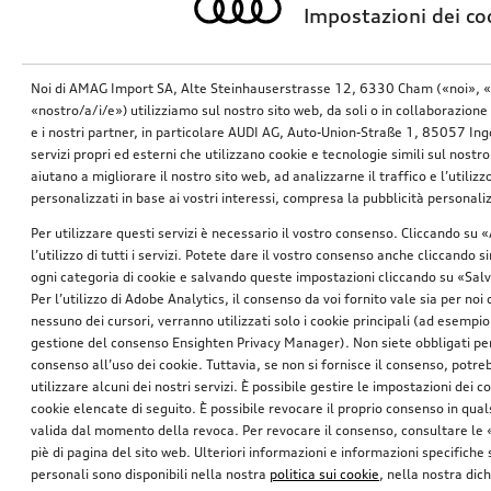
Impostazioni dei co
Catene da neve
Catene da neve
Noi di AMAG Import SA, Alte Steinhauserstrasse 12, 6330 Cham («noi», «
Classe comfort, per pneumatici 215/65 R17|225/60 R17|235/55 R17|225/50 R18|225/55 R18|235/45 R19
classe comfort, per pneumatici di dimensioni 225/50 R17|225/45 R18|215/55 R17|205/55 R17
«nostro/a/i/e») utilizziamo sul nostro sito web, da soli o in collaborazione 
*254.00
SFr.
*245.00
SFr.
e i nostri partner, in particolare AUDI AG, Auto-Union-Straße 1, 85057 In
servizi propri ed esterni che utilizzano cookie e tecnologie simili sul nostro
aiutano a migliorare il nostro sito web, ad analizzarne il traffico e l’utiliz
personalizzati in base ai vostri interessi, compresa la pubblicità personal
Per utilizzare questi servizi è necessario il vostro consenso. Cliccando su 
l’utilizzo di tutti i servizi. Potete dare il vostro consenso anche cliccando 
ogni categoria di cookie e salvando queste impostazioni cliccando su «Salv
Per l’utilizzo di Adobe Analytics, il consenso da voi fornito vale sia per noi
nessuno dei cursori, verranno utilizzati solo i cookie principali (ad esempio
gestione del consenso Ensighten Privacy Manager). Non siete obbligati per
consenso all’uso dei cookie. Tuttavia, se non si fornisce il consenso, potr
utilizzare alcuni dei nostri servizi. È possibile gestire le impostazioni dei c
cookie elencate di seguito. È possibile revocare il proprio consenso in qua
valida dal momento della revoca. Per revocare il consenso, consultare le 
Catene da neve
Catene da neve
piè di pagina del sito web. Ulteriori informazioni e informazioni specifiche su
Classe comfort, per pneumatici 205/60 R16|205/55 R16|205/50 R17
Classe comfort, per pneumatici di dimensioni 225/55 R17|215/60 R17
personali sono disponibili nella nostra
politica sui cookie
, nella nostra dic