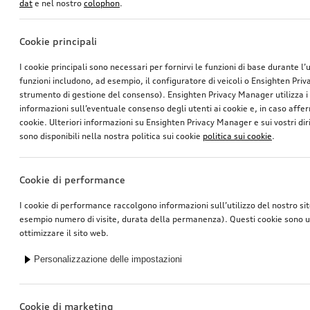
*240.00
SFr.
*236.00
SFr.
dat
e nel nostro
colophon
.
Cookie principali
I cookie principali sono necessari per fornirvi le funzioni di base durante l’
funzioni includono, ad esempio, il configuratore di veicoli o Ensighten Pri
strumento di gestione del consenso). Ensighten Privacy Manager utilizza 
informazioni sull’eventuale consenso degli utenti ai cookie e, in caso affer
cookie. Ulteriori informazioni su Ensighten Privacy Manager e sui vostri dirit
sono disponibili nella nostra politica sui cookie
politica sui cookie
.
Cookie di performance
Post-montaggio sensori della pressione pneumatici
Post-montaggio sensori della pressione pneumatici
I cookie di performance raccolgono informazioni sull’utilizzo del nostro si
esempio numero di visite, durata della permanenza). Questi cookie sono ut
*203.00
SFr.
*191.00
SFr.
ottimizzare il sito web.
Personalizzazione delle impostazioni
Cookie di marketing