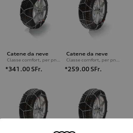
Catene da neve
Catene da neve
Classe comfort, per pneumatici 235/55 R19
Classe comfort, per pneumatici 215/65 R16|225/60 R16|235/45 R18|245/40 R18
*341.00
SFr.
*259.00
SFr.