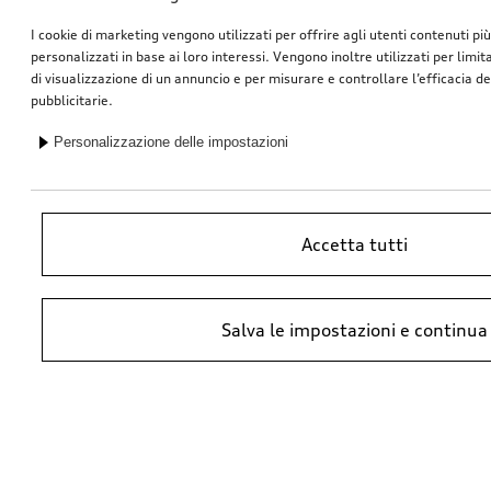
I cookie di marketing vengono utilizzati per offrire agli utenti contenuti pi
personalizzati in base ai loro interessi. Vengono inoltre utilizzati per limi
di visualizzazione di un annuncio e per misurare e controllare l’efficacia 
pubblicitarie.
Personalizzazione delle impostazioni
Coprimozzo dinamici
Postmontaggio sensori della pressione pneumatici
Accetta tutti
*148.00
SFr.
*144.00
SFr.
Salva le impostazioni e continua