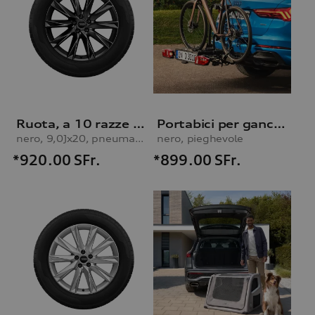
Ruota, a 10 razze Lamina
Portabici per gancio traino
nero, 9,0Jx20, pneumatico invernale 255/50 R20 109H XL
nero, pieghevole
*920.00
SFr.
*899.00
SFr.