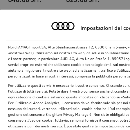
Impostazioni dei co
Noi di AMAG Import SA, Alte Steinhauserstrasse 12, 6330 Cham («noi», «
«nostro/a/i/e») utilizziamo sul nostro sito web, da soli o in collaborazione 
e i nostri partner, in particolare AUDI AG, Auto-Union-Straße 1, 85057 In
servizi propri ed esterni che utilizzano cookie e tecnologie simili sul nostro
aiutano a migliorare il nostro sito web, ad analizzarne il traffico e l’utiliz
personalizzati in base ai vostri interessi, compresa la pubblicità personal
Portabici per gancio traino
Box portapacchi e portasci
Per utilizzare questi servizi è necessario il vostro consenso. Cliccando su 
nero brillante, 310 l
l’utilizzo di tutti i servizi. Potete dare il vostro consenso anche cliccando 
*759.00
SFr.
*769.00
SFr.
ogni categoria di cookie e salvando queste impostazioni cliccando su «Salv
Per l’utilizzo di Adobe Analytics, il consenso da voi fornito vale sia per noi
nessuno dei cursori, verranno utilizzati solo i cookie principali (ad esempio
gestione del consenso Ensighten Privacy Manager). Non siete obbligati per
consenso all’uso dei cookie. Tuttavia, se non si fornisce il consenso, potr
utilizzare alcuni dei nostri servizi. È possibile gestire le impostazioni dei c