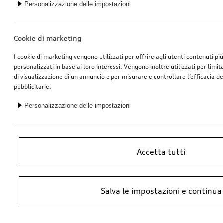
Personalizzazione delle impostazioni
Dashcam (Universal Traffic Recorder 2.0)
Passeggino Audi
Cookie di marketing
Telecamera frontale e telecamera posteriore
*545.00
SFr.
*528.00
SFr.
I cookie di marketing vengono utilizzati per offrire agli utenti contenuti pi
personalizzati in base ai loro interessi. Vengono inoltre utilizzati per limi
di visualizzazione di un annuncio e per misurare e controllare l’efficacia 
pubblicitarie.
Personalizzazione delle impostazioni
Accetta tutti
Salva le impostazioni e continua
Cerchio, a 5 razze
Dashcam (Universal Traffic Recorder 2.0)
argento galvanizzato metallizzato, 9,0Jx20
Telecamera frontale
*512.00
SFr.
*485.00
SFr.