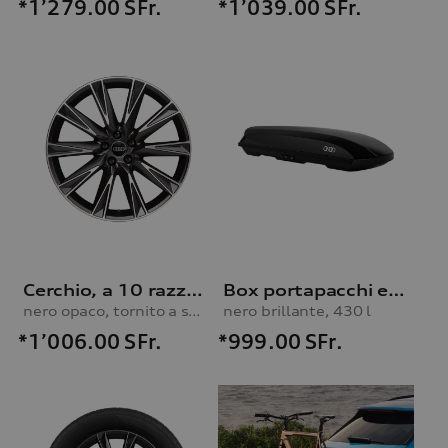
*1’279.00
SFr.
*1’039.00
SFr.
Cerchio, a 10 razze Lamina
Box portapacchi e portasci
nero opaco, tornito a specchio, 9,5Jx21
nero brillante, 430 l
*1’006.00
SFr.
*999.00
SFr.