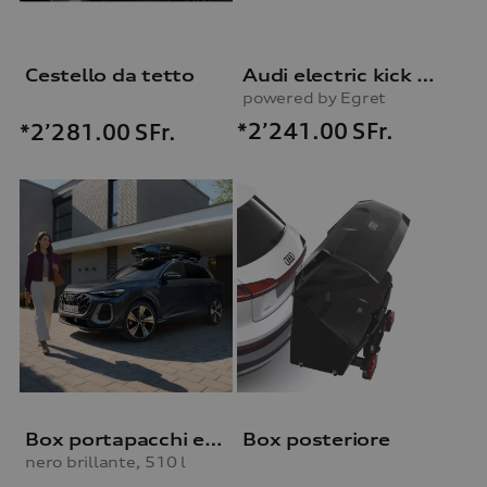
Cestello da tetto
Audi electric kick scooter
powered by Egret
*2’241.00
SFr.
*2’281.00
SFr.
Box portapacchi e portasci
Box posteriore
nero brillante, 510 l