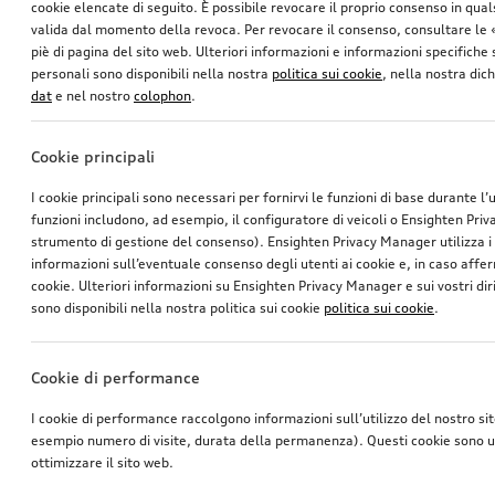
cookie elencate di seguito. È possibile revocare il proprio consenso in qua
valida dal momento della revoca. Per revocare il consenso, consultare le 
piè di pagina del sito web. Ulteriori informazioni e informazioni specifiche su
personali sono disponibili nella nostra
politica sui cookie
, nella nostra dic
dat
e nel nostro
colophon
.
Cookie principali
Box portapacchi e portasci
Cerchio, a 10 razze Lamina
I cookie principali sono necessari per fornirvi le funzioni di base durante l’
nero brillante, 250 l
nero, 9,0Jx20
funzioni includono, ad esempio, il configuratore di veicoli o Ensighten Pri
*699.00
SFr.
*565.00
SFr.
strumento di gestione del consenso). Ensighten Privacy Manager utilizza 
informazioni sull’eventuale consenso degli utenti ai cookie e, in caso affer
cookie. Ulteriori informazioni su Ensighten Privacy Manager e sui vostri dirit
sono disponibili nella nostra politica sui cookie
politica sui cookie
.
Cookie di performance
I cookie di performance raccolgono informazioni sull’utilizzo del nostro si
esempio numero di visite, durata della permanenza). Questi cookie sono ut
ottimizzare il sito web.