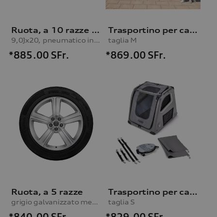
Ruota, a 10 razze Lamina
Trasportino per cani gonfiabile
9,0Jx20, pneumatico invernale 255/50 R20 109H XL
taglia M
*885.00
SFr.
*869.00
SFr.
Ruota, a 5 razze
Trasportino per cani gonfiabile
grigio galvanizzato metallizzato, 9,0Jx20, pneumatici invernali 255/50 R20 109H XL
taglia S
*840.00
SFr.
*829.00
SFr.