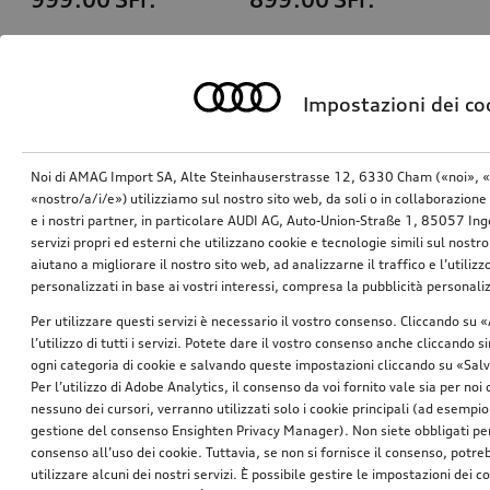
Impostazioni dei co
Noi di AMAG Import SA, Alte Steinhauserstrasse 12, 6330 Cham («noi», «
«nostro/a/i/e») utilizziamo sul nostro sito web, da soli o in collaborazione 
e i nostri partner, in particolare AUDI AG, Auto-Union-Straße 1, 85057 In
servizi propri ed esterni che utilizzano cookie e tecnologie simili sul nostro
aiutano a migliorare il nostro sito web, ad analizzarne il traffico e l’utiliz
personalizzati in base ai vostri interessi, compresa la pubblicità personal
Trasportino per cani gonfiabile
Trasportino per cani gonfiabile
Per utilizzare questi servizi è necessario il vostro consenso. Cliccando su 
taglia M
taglia S
l’utilizzo di tutti i servizi. Potete dare il vostro consenso anche cliccando 
*869.00
SFr.
*829.00
SFr.
ogni categoria di cookie e salvando queste impostazioni cliccando su «Salv
Per l’utilizzo di Adobe Analytics, il consenso da voi fornito vale sia per noi
nessuno dei cursori, verranno utilizzati solo i cookie principali (ad esempio
gestione del consenso Ensighten Privacy Manager). Non siete obbligati per
consenso all’uso dei cookie. Tuttavia, se non si fornisce il consenso, potr
utilizzare alcuni dei nostri servizi. È possibile gestire le impostazioni dei c