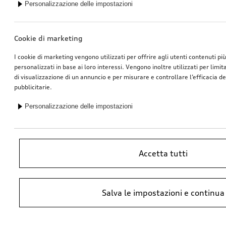
Personalizzazione delle impostazioni
Cerchio, a 5 razze a rotore Aero
Box portapacchi e portasci
Cookie di marketing
nero, tornito a specchio, 9,0Jx21, posteriore
nero brillante, 310 l
*760.00
SFr.
*759.00
SFr.
I cookie di marketing vengono utilizzati per offrire agli utenti contenuti pi
personalizzati in base ai loro interessi. Vengono inoltre utilizzati per limi
di visualizzazione di un annuncio e per misurare e controllare l’efficacia 
pubblicitarie.
Personalizzazione delle impostazioni
Accetta tutti
Salva le impostazioni e continua
Ruota, a 5 razze
Ruota, a 5 razze
8,0Jx19, pneumatico invernale 235/55 R19 101T, ant. destro
8,0Jx19, pneumatico invernale 255/50 R19 103T, post. destro
*730.00
SFr.
*730.00
SFr.