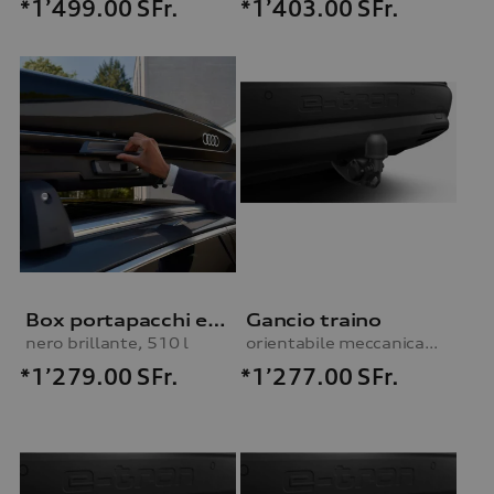
*1’499.00
SFr.
*1’403.00
SFr.
Box portapacchi e portasci
Gancio traino
nero brillante, 510 l
orientabile meccanicamente, incl. kit elettrico, per vetture senza predisposizione per gancio traino
*1’279.00
SFr.
*1’277.00
SFr.