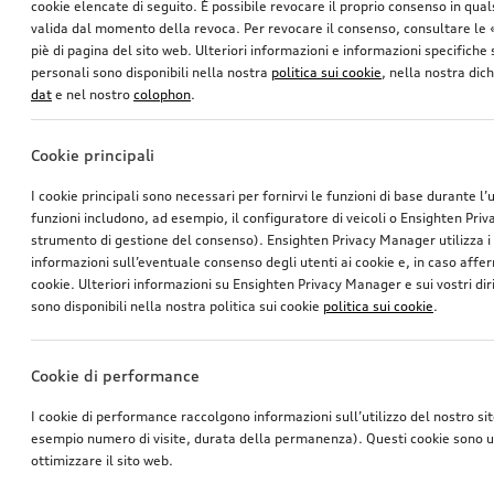
cookie elencate di seguito. È possibile revocare il proprio consenso in qua
valida dal momento della revoca. Per revocare il consenso, consultare le 
piè di pagina del sito web. Ulteriori informazioni e informazioni specifiche su
personali sono disponibili nella nostra
politica sui cookie
, nella nostra dic
dat
e nel nostro
colophon
.
Cookie principali
Portabici per gancio traino
Cerchio, a 5 razze a rotore Aero
I cookie principali sono necessari per fornirvi le funzioni di base durante l’
nero, tornito a specchio, 8,5Jx21, anteriore
funzioni includono, ad esempio, il configuratore di veicoli o Ensighten Pri
*760.00
SFr.
*769.00
SFr.
strumento di gestione del consenso). Ensighten Privacy Manager utilizza 
informazioni sull’eventuale consenso degli utenti ai cookie e, in caso affer
cookie. Ulteriori informazioni su Ensighten Privacy Manager e sui vostri dirit
sono disponibili nella nostra politica sui cookie
politica sui cookie
.
Cookie di performance
I cookie di performance raccolgono informazioni sull’utilizzo del nostro si
esempio numero di visite, durata della permanenza). Questi cookie sono ut
ottimizzare il sito web.