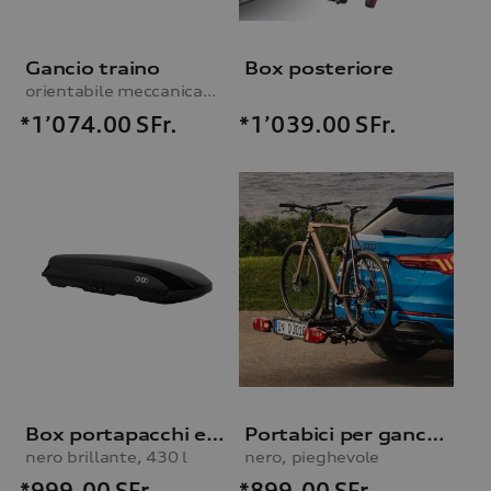
Gancio traino
Box posteriore
orientabile meccanicamente, incl. kit elettrico, per vetture con predisposizione per gancio traino
*1’074.00
SFr.
*1’039.00
SFr.
Box portapacchi e portasci
Portabici per gancio traino
nero brillante, 430 l
nero, pieghevole
*999.00
SFr.
*899.00
SFr.